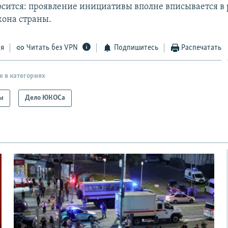
осится: проявление инициативы вполне вписывается в
кона страны.
ся
Читать без VPN
Подпишитесь
Распечатать
е в категориях
ы
Дело ЮКОСа