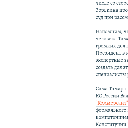
числе со сто
Зорькина прос
суд при расс
Напомним, чт
человека Там
громких дел 
Президент в 
экспертные з
создать для 
специалисты р
Сама Тамара 
КС России Ва
"Коммерсант
формального 
компетенцией
Конституции 