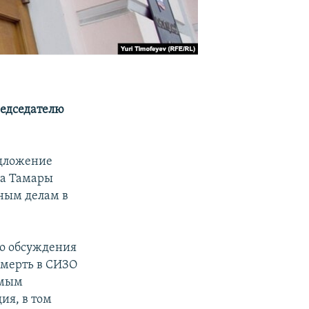
едседателю
едложение
ка Тамары
ным делам в
го обсуждения
смерть в СИЗО
имым
ия, в том