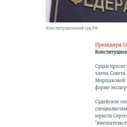
Конституционный суд РФ
Президиум Со
Конституцион
Судьи просят
члена Совета
Морщаковой 
форме экспер
Судейское со
специалистам
юриста Серге
"вмешательст