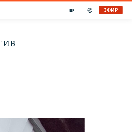
ЭФИР
тив