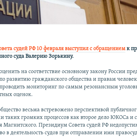
вета судей РФ 10 февраля выступил с обращением
к пр
ного суда Валерию Зорькину.
 оценить на соответствие основному закону России пр
 по развитию гражданского общества и правам челове
проводить мониторинг по самым резонансным уголов
тных оценок.
общество весьма встревожено перспективой публично
и таких громких процессов как второе дело ЮКОСа и 
я Магнитского. Президиум Совета судей РФ недопуст
во в деятельность судов при отправлении ими правосуд