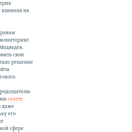
лерия
й влияния на
правам
 мониторинг
 Медведев.
овить свои
стало решение
ойти
гового.
председателю
тию
газете
о даже
ку его
ие
ной сфере