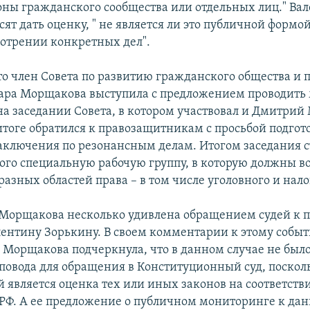
роны гражданского сообщества или отдельных лиц." Ва
ят дать оценку, " не является ли это публичной формо
мотрении конкретных дел".
о член Совета по развитию гражданского общества и 
ара Морщакова выступила с предложением проводить
на заседании Совета, в котором участвовал и Дмитрий
итоге обратился к правозащитникам с просьбой подгот
аключения по резонансным делам. Итогом заседания 
этого специальную рабочую группу, в которую должны в
азных областей права – в том числе уголовного и нало
Морщакова несколько удивлена обращением судей к 
лентину Зорькину. В своем комментарии к этому собы
"
Морщакова подчеркнула, что в данном случае не был
повода для обращения в Конституционный суд, посколь
 является оценка тех или иных законов на соответств
РФ. А ее предложение о публичном мониторинге к дан