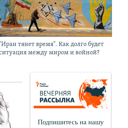
"Иран тянет время". Как долго будет
ситуация между миром и войной?