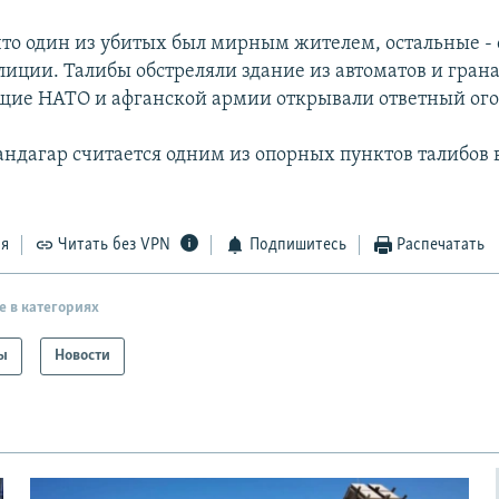
что один из убитых был мирным жителем, остальные 
лиции. Талибы обстреляли здание из автоматов и гран
ие НАТО и афганской армии открывали ответный ого
ндагар считается одним из опорных пунктов талибов 
ся
Читать без VPN
Подпишитесь
Распечатать
е в категориях
ы
Новости