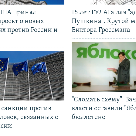
США принял
15 лет ГУЛАГа для "а
проект о новых
Пушкина". Крутой 
ях против России и
Виктора Гроссмана
"Сломать схему". За
л санкции против
власти оставили "Ябл
ловек, связанных с
бюллетене
ссии