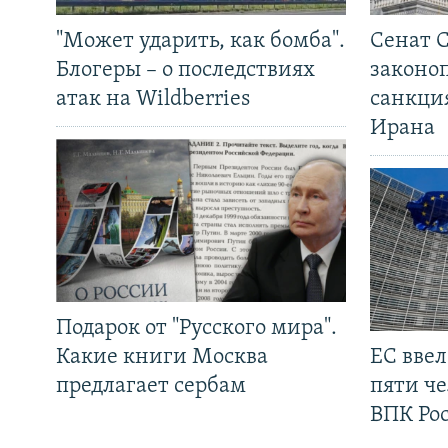
"Может ударить, как бомба".
Сенат 
Блогеры – о последствиях
законо
атак на Wildberries
санкци
Ирана
Подарок от "Русского мира".
Какие книги Москва
ЕС вве
предлагает сербам
пяти че
ВПК Ро