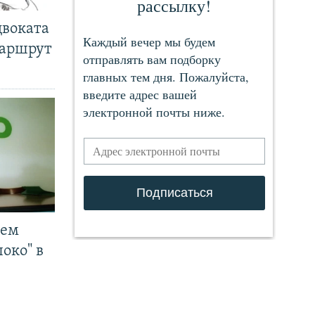
двоката
маршрут
чем
око" в