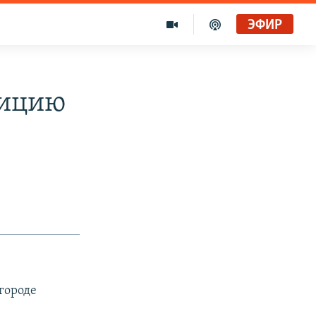
ЭФИР
лицию
 городе