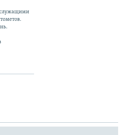
- служащими
атометов.
нь.
в