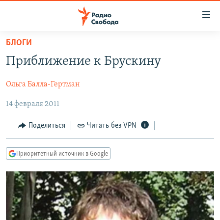
Ссылки
для
упрощенного
БЛОГИ
ПРОГРАММЫ
доступа
Приближение к Брускину
ПОДКАСТЫ
Вернуться
к
Ольга Балла-Гертман
АВТОРСКИЕ ПРОЕКТЫ
основному
14 февраля 2011
ЦИТАТЫ СВОБОДЫ
содержанию
Вернутся
МНЕНИЯ
Поделиться
Читать без VPN
к
КУЛЬТУРА
главной
Приоритетный источник в Google
навигации
IDEL.РЕАЛИИ
Вернутся
КАВКАЗ.РЕАЛИИ
к
СЕВЕР.РЕАЛИИ
поиску
СИБИРЬ.РЕАЛИИ