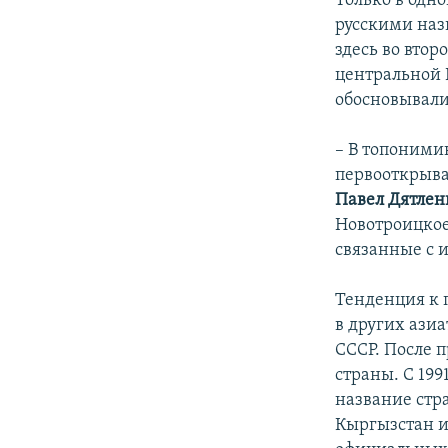
Только в одно
русскими наз
здесь во втор
центральной 
обосновывали
– В топонимик
первооткрыват
Павел Дятлен
Новотроицкое 
связанные с 
Тенденция к 
в других азиа
СССР. После 
страны. С 19
название стра
Кыргызстан и