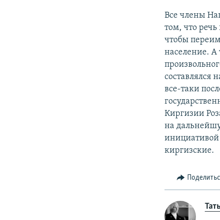
Все члены На
том, что речь
чтобы переим
население. А
произвольног
составлялся 
все-таки пос
государствен
Киргизии Роз
на дальнейшу
инициативой 
киргизские.
Поделить
Тат