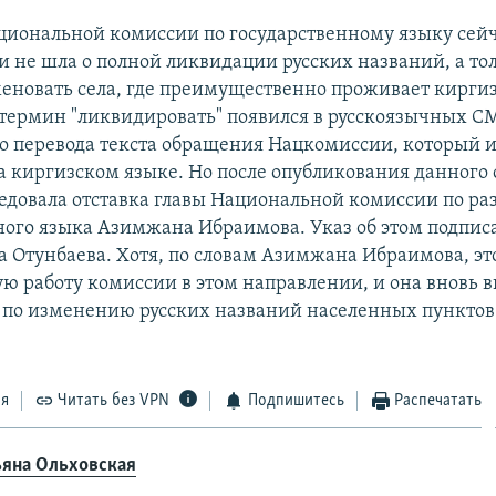
циональной комиссии по государственному языку сейч
 и не шла о полной ликвидации русских названий, а тол
еновать села, где преимущественно проживает кирги
 термин "ликвидировать" появился в русскоязычных С
о перевода текста обращения Нацкомиссии, который 
на киргизском языке. Но после опубликования данног
ледовала отставка главы Национальной комиссии по р
ного языка Азимжана Ибраимова. Указ об этом подпис
а Отунбаева. Хотя, по словам Азимжана Ибраимова, эт
ю работу комиссии в этом направлении, и она вновь в
по изменению русских названий населенных пунктов
ся
Читать без VPN
Подпишитесь
Распечатать
ьяна Ольховская