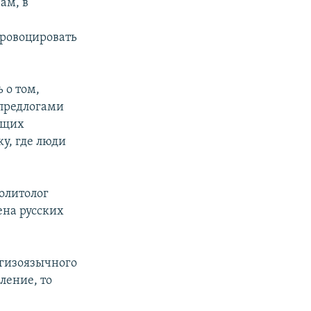
ам, в
провоцировать
 о том,
 предлогами
ющих
у, где люди
олитолог
ена русских
ргизоязычного
ление, то