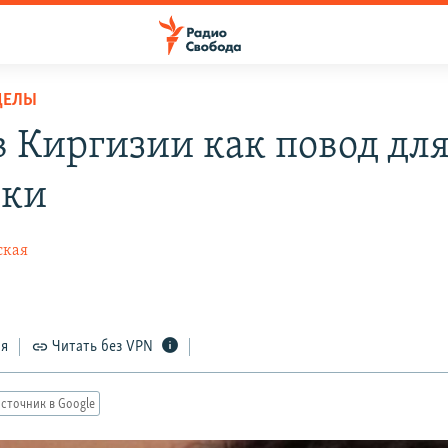
ДЕЛЫ
в Киргизии как повод дл
вки
ская
ся
Читать без VPN
сточник в Google