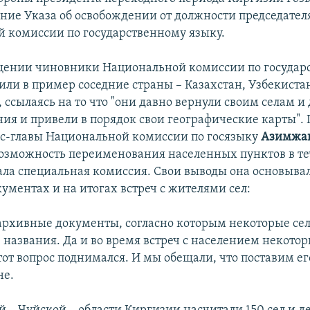
ание Указа об освобождении от должности председател
 комиссии по государственному языку.
щении чиновники Национальной комиссии по государ
или в пример соседние страны – Казахстан, Узбекиста
 ссылаясь на то что "они давно вернули своим селам и
ния и привели в порядок свои географические карты". 
кс-главы Национальной комиссии по госязыку
Азимжа
возможность переименования населенных пунктов в те
ала специальная комиссия. Свои выводы она основыва
ументах и на итогах встреч с жителями сел:
 архивные документы, согласно которым некоторые се
 названия. Да и во время встреч с населением некотор
от вопрос поднимался. И мы обещали, что поставим ег
не.