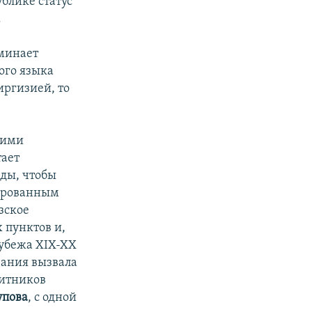
блике статус
.
оминает
дого языка
иргизией, то
кими
тает
вды, чтобы
цированным
зское
 пунктов и,
рубежа XIX-XX
вания вызвала
щитников
упова
, с одной