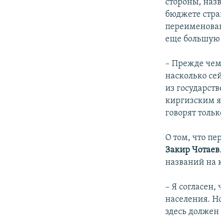
стороны, назв
бюджете стра
переименован
еще большую 
– Прежде чем
насколько се
из государст
киргизским я
говорят тольк
О том, что п
Закир Чотаев
названий на 
– Я согласен
населения. Но
здесь должен 