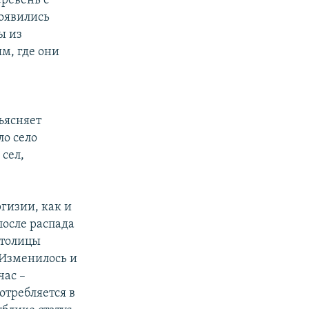
еревень с
оявились
ы из
м, где они
ъясняет
ло село
 сел,
гизии, как и
после распада
столицы
 Изменилось и
час –
отребляется в