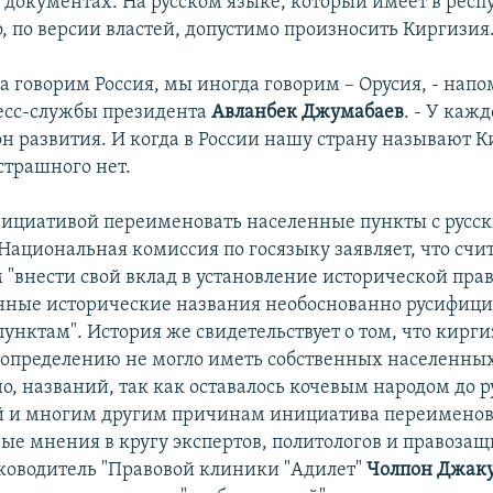
документах. На русском языке, который имеет в респу
, по версии властей, допустимо произносить Киргизия
а говорим Россия, мы иногда говорим – Орусия, - нап
есс-службы президента
Авланбек Джумабаев
. - У каж
он развития. И когда в России нашу страну называют К
страшного нет.
нициативой переименовать населенные пункты с русс
Национальная комиссия по госязыку заявляет, что счи
"внести свой вклад в установление исторической пра
нные исторические названия необоснованно русифи
унктам". История же свидетельствует о том, что кирги
 определению не могло иметь собственных населенных
но, названий, так как оставалось кочевым народом до 
ой и многим другим причинам инициатива переимено
ые мнения в кругу экспертов, политологов и правоза
ководитель "Правовой клиники "Адилет"
Чолпон Джак