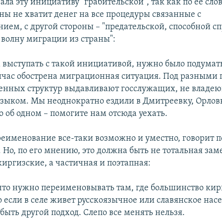
ала эту инициативу "грабительской", так как по ее слов
ны не хватит денег на все процедуры связанные с
ием, с другой стороны – "предательской, способной с
волну миграции из страны":
 выступать с такой инициативой, нужно было подумать
йчас обострена миграционная ситуация. Под разными
венных структур выдавливают госслужащих, не владе
зыком. Мы неоднократно ездили в Дмитреевку, Орловк
о об одном – помогите нам отсюда уехать.
ереименование все-таки возможно и уместно, говорит п
. Но, по его мнению, это должна быть не тотальная зам
киргизские, а частичная и поэтапная:
, что нужно переименовывать там, где большинство ки
 если в селе живет русскоязычное или славянское насе
быть другой подход. Слепо все менять нельзя.