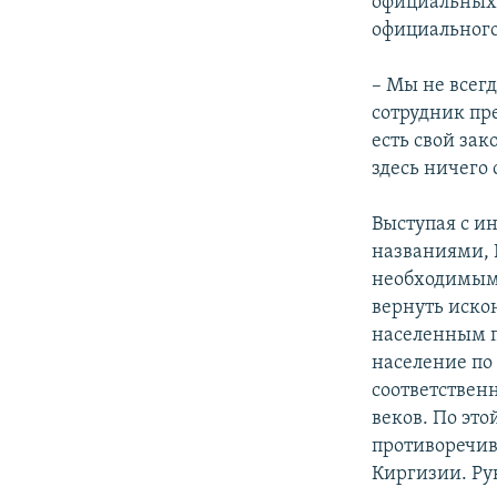
официальных 
официального
– Мы не всегд
сотрудник пр
есть свой зак
здесь ничего 
Выступая с и
названиями, 
необходимым 
вернуть иско
населенным п
население по
соответствен
веков. По эт
противоречив
Киргизии. Ру