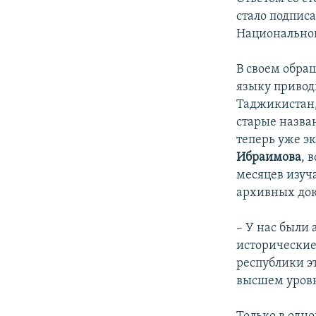
стало подпис
Национальной
В своем обра
языку привод
Таджикистан,
старые назва
теперь уже э
Ибраимова
, 
месяцев изуч
архивных док
– У нас были
исторические
республики эт
высшем уров