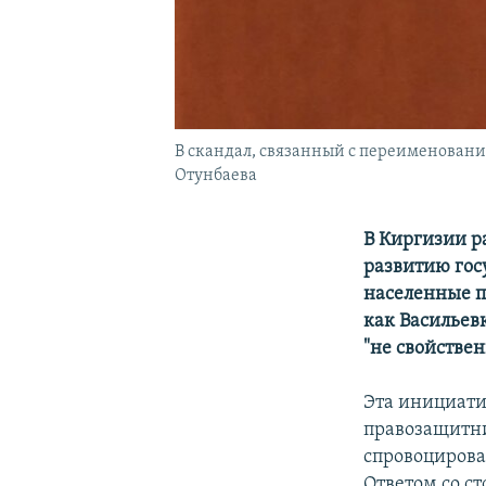
В скандал, связанный с переименован
Отунбаева
В Киргизии р
развитию гос
населенные п
как Васильев
"не свойстве
Эта инициати
правозащитни
спровоцирова
Ответом со с