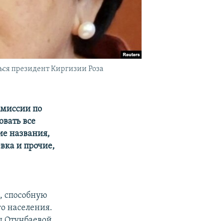
ься президент Киргизии Роза
омиссии по
вать все
ие названия,
вка и прочие,
, способную
о населения.
ы Отунбаевой