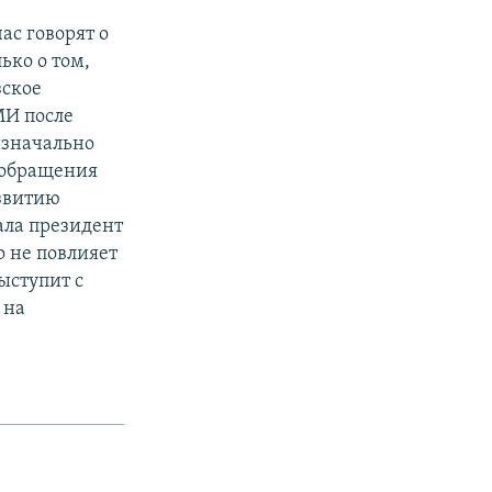
ас говорят о
ько о том,
зское
МИ после
изначально
о обращения
азвитию
ала президент
о не повлияет
ыступит с
 на