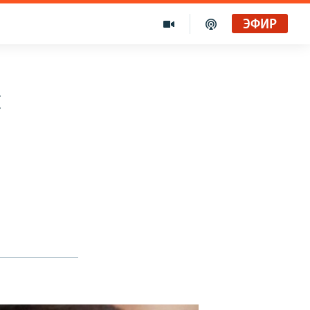
ЭФИР
я