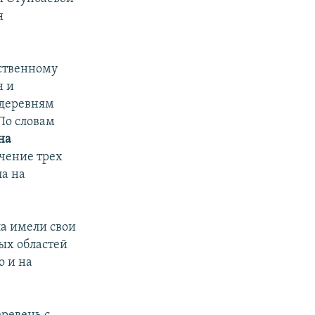
я
ственному
н и
 деревням
По словам
на
чение трех
ла на
ла имели свои
ых областей
о и на