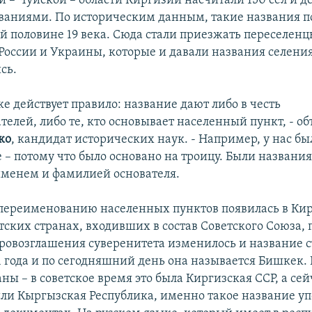
й – Чуйской – области Киргизии насчитали 150 сел и д
ваниями. По историческим данным, такие названия п
ой половине 19 века. Сюда стали приезжать переселенц
России и Украины, которые и давали названия селения
сь.
е действует правило: название дают либо в честь
елей, либо те, кто основывает населенный пункт, - об
ко
, кандидат исторических наук. - Например, у нас бы
– потому что было основано на троицу. Были названия
именем и фамилией основателя.
переименованию населенных пунктов появилась в Кир
тских странах, входивших в состав Советского Союза, 
провозглашения суверенитета изменилось и название 
91 года и по сегодняшний день она называется Бишкек.
ны – в советское время это была Киргизская ССР, а сей
ли Кыргызская Республика, именно такое название уп