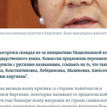
ием населенных пунктов в Киргизии, была вынуждена вмешат
азгорелся скандал из-за инициативы Национальной к
ударственного языка. Комиссия предложила переимено
ункты с русскими названиями, ссылаясь на то, что так
ка, Константиновка, Лебединовка, Малиновка, Алексее
нны киргизам".
ва вызвала волну критики со стороны политологов и
ков Киргизии, некоторые называют ее предательской
ть еще большую волну миграции из страны славянског
тороны президента переходного периода Киргизии Роз