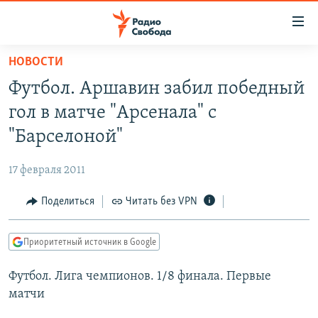
Ссылки
для
упрощенного
НОВОСТИ
ПРОГРАММЫ
доступа
Футбол. Аршавин забил победный
ПОДКАСТЫ
Вернуться
гол в матче "Арсенала" с
к
АВТОРСКИЕ ПРОЕКТЫ
"Барселоной"
основному
ЦИТАТЫ СВОБОДЫ
содержанию
17 февраля 2011
Вернутся
МНЕНИЯ
к
Поделиться
Читать без VPN
КУЛЬТУРА
главной
навигации
IDEL.РЕАЛИИ
Приоритетный источник в Google
Вернутся
КАВКАЗ.РЕАЛИИ
к
Футбол. Лига чемпионов. 1/8 финала. Первые
СЕВЕР.РЕАЛИИ
поиску
матчи
СИБИРЬ.РЕАЛИИ