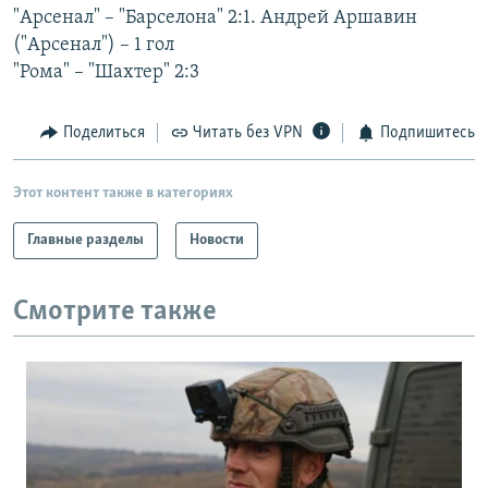
"Арсенал" – "Барселона" 2:1. Андрей Аршавин
РАСПИСАНИЕ ВЕЩАНИЯ
("Арсенал") – 1 гол
ПОДПИШИТЕСЬ НА РАССЫЛКУ
"Рома" – "Шахтер" 2:3
СОЦИАЛЬНЫЕ СЕТИ
Поделиться
Читать без VPN
Подпишитесь
Этот контент также в категориях
Главные разделы
Новости
Все сайты РСЕ/РС
Смотрите также