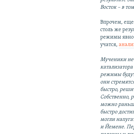
Восток – в т
Впрочем, еще 
столь же рез
режимы явно 
учатся,
анали
Мученики не 
катализатора 
режимы будут
они стремятся
быстро, реши
Собственно, 
можно раньше
быстро дости
могли напуга
и Йемене. Пе