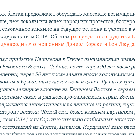
ых блогах продолжают обсуждать массовые возмущени
ше, чем локальный успех народных протестов, блогеро
х совокупное влияние на будущее региона и участие в
хдержав типа США. Об этом
рассуждают сотрудники Е
ждународным отношениям Дэниэл Корски и Бен Джуда
азад прибытие Наполеона в Египет ознаменовало появ
Ближнего Востока. Сейчас, почти через 90 лет после р
ерии, через 50 лет после заката эпохи колониализма 
войны в Ираке, намечается новый сдвиг. Рушатся три с
илось западное влияние на Ближнем Востоке – серьез
 торговые связи и ряд долларо-зависимых стран. Вое
евращается автоматически во влияние на регион, торг
 сторону востока (Китай стал более важным партнером 
а, чем США) и набор относительно стабильных клиенто
 состоявший из Египта, Израиля, Иордании) явно расп
ападу будет довольно затруднительно воздействовать н