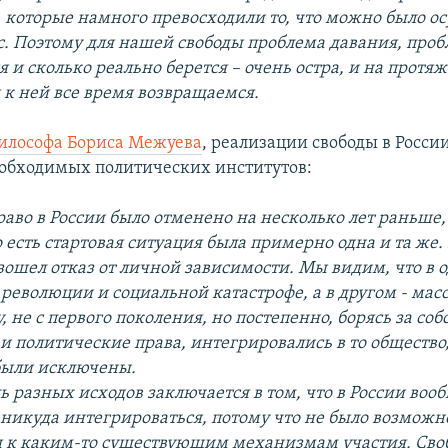
 которые намного превосходили то, что можно было о
с. Поэтому для нашей свободы проблема давания, проб
я и сколько реально берется – очень остра, и на протя
 к ней все время возвращаемся.
илософа Бориса Межуева
, реализации свободы в Росси
еобходимых политических институтов:
раво в России было отменено на несколько лет раньше,
 есть стартовая ситуация была примерно одна и та же. 
зошел отказ от личной зависимости. Мы видим, что в 
к революции и социальной катастрофе, а в другом - ма
у, не с первого поколения, но постепенно, борясь за со
и политические права, интегрировались в то общество,
 были исключены.
 разных исходов заключается в том, что в России воо
никуда интегрироваться, потому что не было возможн
 к каким-то существующим механизмам участия. Своб