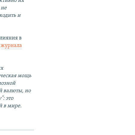
ективно их
 не
ходить и
влияния в
о
журнала
их
ическая мощь
иозной
й валюты, но
": это
й в мире.