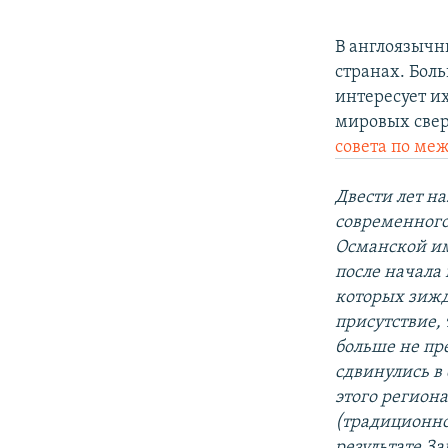
В англоязычн
странах. Боль
интересует и
мировых свер
совета по ме
Двести лет н
современного 
Османской имп
после начала 
которых зижд
присутствие,
больше не пр
сдвинулись в
этого регион
(традиционно
результате З