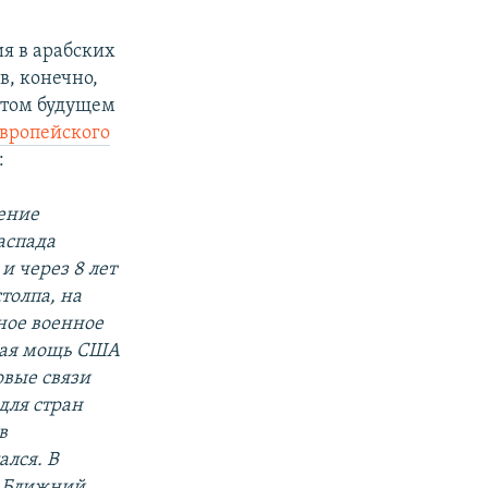
я в арабских
в, конечно,
 этом будущем
вропейского
:
ление
аспада
и через 8 лет
толпа, на
ное военное
нная мощь США
овые связи
для стран
в
ался. В
а Ближний