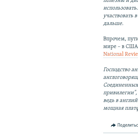
полезны и ди
использовать
участвовать в
дальше.
Впрочем, пути
мире – в США 
National Rev
Господство а
англоговорящ
Соединенных 
привилегии",
ведь в англий
мощная платф
Поделить