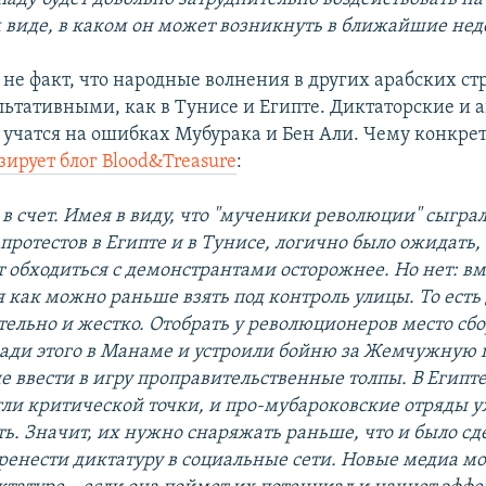
ом виде, в каком он может возникнуть в ближайшие нед
не факт, что народные волнения в других арабских ст
ультативными, как в Тунисе и Египте. Диктаторские и 
учатся на ошибках Мубурака и Бен Али. Чему конкре
зирует блог Blood&Treasure
:
в счет. Имея в виду, что "мученики революции" сыгра
протестов в Египте и в Тунисе, логично было ожидать,
 обходиться с демонстрантами осторожнее. Но нет: вм
 как можно раньше взять под контроль улицы. То есть
тельно и жестко. Отобрать у революционеров место сбо
ради этого в Манаме и устроили бойню за Жемчужную 
 ввести в игру проправительственные толпы. В Египте
гли критической точки, и про-мубароковские отряды у
ть. Значит, их нужно снаряжать раньше, что и было сд
ренести диктатуру в социальные сети. Новые медиа мо