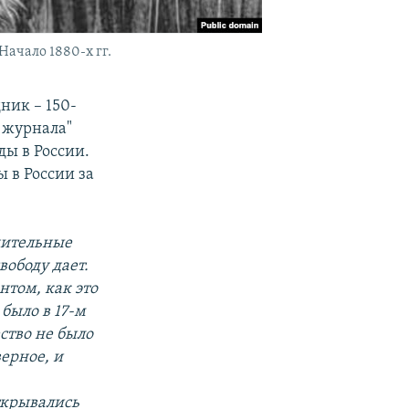
Начало 1880-х гг.
ник – 150-
о журнала"
ы в России.
ы в России за
дительные
вободу дает.
нтом, как это
 было в 17-м
ество не было
верное, и
ткрывались