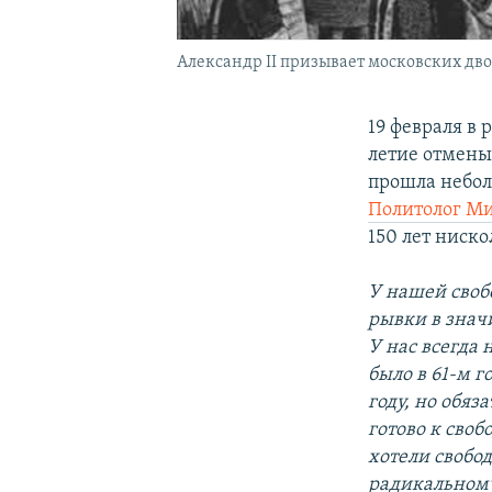
Александр II призывает московских дво
19 февраля в
летие отмены 
прошла небол
Политолог Ми
150 лет ниско
У нашей своб
рывки в значи
У нас всегда 
было в 61-м г
году, но обяз
готово к своб
хотели свобод
радикальному