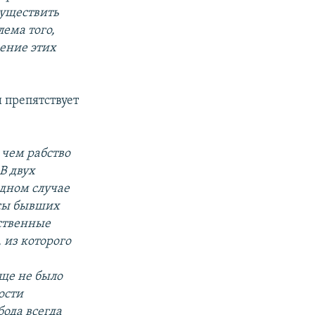
существить
лема того,
жение этих
и препятствует
 чем рабство
В двух
одном случае
ссы бывших
бственные
 из которого
бще не было
ости
ода всегда