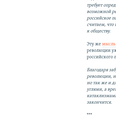
требует опре
возможной ре
российское по
считаем, что
к обществу.
Эту же
мысль
революции уж
российского 
Благодаря за
революции, н
но так же и 
углями, а вр
катаклизмами
закончится.
***