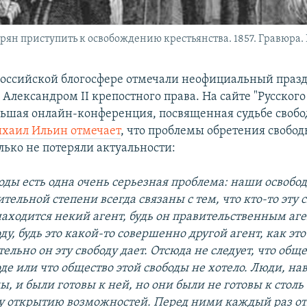
рян приступить к освобождению крестьянства. 1857. Гравюра. 
 российской блогосфере отмечали неофициальный празд
Александром II крепостного права. На сайте "Русског
ьшая онлайн-конференция, посвященная судьбе свобод
хаил Ильин отмечает
, что проблемы обретения свобод
лько не потеряли актуальности:
оды есть одна очень серьезная проблема: наши освобо
тельной степени всегда связаны с тем, что кто-то эту с
находится некий агент, будь он правительственным аге
оду, будь это какой-то совершенно другой агент, как это
ательно он эту свободу дает. Отсюда не следует, что общ
оде или что общество этой свободы не хотело. Люди, на
ы, и были готовы к ней, но они были не готовы к столь
 открытию возможностей. Перед ними каждый раз о