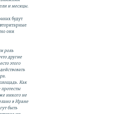
ели и месяцы.
ранах будут
авторитарные
тно они
ли роль
 что другие
есто этого
 действовать
ра.
площадь. Как
 протесты
же никого не
елано в Иране
гут быть