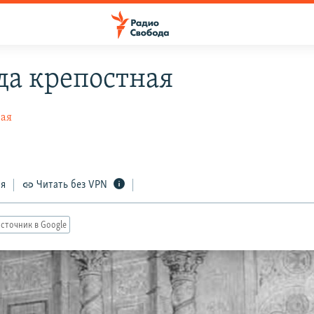
да крепостная
ная
ся
Читать без VPN
сточник в Google