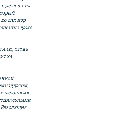
ов, делающих
оторый
 до сих пор
тношению даже
нению, огонь
силой
ченной
емнадцатом,
ает тлеющими
 социальными
– Революция