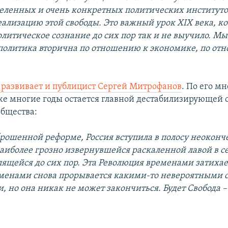
деленных и очень конкретных политических институт
ализацию этой свободы. Это важный урок XIX века, к
литическое сознание до сих пор так и не выучило. Мы
 политика вторична по отношению к экономике, по о
 развивает и публицист Сергей Митрофанов
. По его м
е многие годы остается главной дестабилизирующей 
общества:
брошенной реформе, Россия вступила в полосу неокон
аиболее грозно извернувшейся раскаленной лавой в с
длящейся до сих пор. Эта Революция временами затих
еменами снова прорывается какими-то невероятными
, но она никак не может закончиться. Будет Свобода 