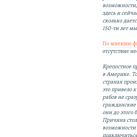
возможности,
здесь и сейча
сколько даетс
150-ти лет мы
По мнению ф
отсутствие н
Крепостное п
в Америке. То
странах прои
это привело 
рабов не сраз
гражданские 
они до этого
Причина столь
возможности 
подключиться