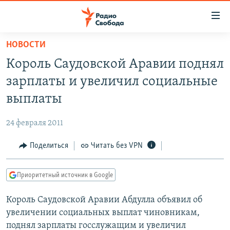
Ссылки
для
упрощенного
НОВОСТИ
ПРОГРАММЫ
доступа
Король Саудовской Аравии поднял
ПОДКАСТЫ
Вернуться
зарплаты и увеличил социальные
к
АВТОРСКИЕ ПРОЕКТЫ
выплаты
основному
ЦИТАТЫ СВОБОДЫ
содержанию
24 февраля 2011
Вернутся
МНЕНИЯ
к
Поделиться
Читать без VPN
КУЛЬТУРА
главной
навигации
IDEL.РЕАЛИИ
Приоритетный источник в Google
Вернутся
КАВКАЗ.РЕАЛИИ
к
Король Саудовской Аравии Абдулла объявил об
СЕВЕР.РЕАЛИИ
поиску
увеличении социальных выплат чиновникам,
СИБИРЬ.РЕАЛИИ
поднял зарплаты госслужащим и увеличил