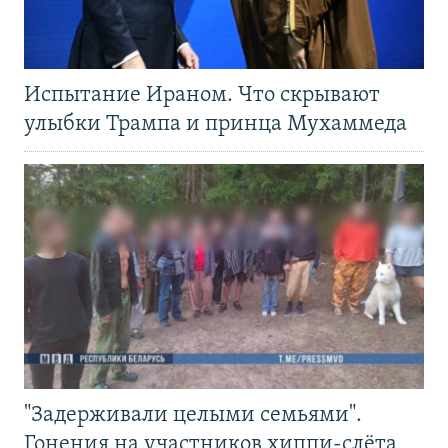
Испытание Ираном. Что скрывают
улыбки Трампа и принца Мухаммеда
"Задерживали целыми семьями".
Гонения на участников хиппи-слёта