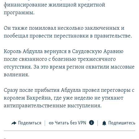
финансирование жилищной кредитной
РАСПИСАНИЕ ВЕЩАНИЯ
программы.
ПОДПИШИТЕСЬ НА РАССЫЛКУ
Он также помиловал несколько заключенных и
СОЦИАЛЬНЫЕ СЕТИ
пообещал провести перестановки в правительстве.
Король Абдулла вернулся в Саудовскую Аравию
после связанного с болезнью трехмесячного
отсутствия. За это время регион охватили массовые
волнения.
Все сайты РСЕ/РС
Сразу после прибытия Абдулла провел переговоры с
королем Бахрейна, где уже неделю не утихают
антиправительственные выступления.
Поделиться
Читать без VPN
Подпишитесь