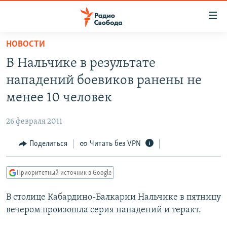
Ссылки
для
упрощенного
НОВОСТИ
ПРОГРАММЫ
доступа
В Нальчике в результате
ПОДКАСТЫ
Вернуться
нападений боевиков ранены не
к
АВТОРСКИЕ ПРОЕКТЫ
менее 10 человек
основному
ЦИТАТЫ СВОБОДЫ
содержанию
26 февраля 2011
Вернутся
МНЕНИЯ
к
Поделиться
Читать без VPN
КУЛЬТУРА
главной
навигации
IDEL.РЕАЛИИ
Приоритетный источник в Google
Вернутся
КАВКАЗ.РЕАЛИИ
к
В столице Кабардино-Балкарии Нальчике в пятницу
СЕВЕР.РЕАЛИИ
поиску
вечером произошла серия нападений и теракт.
СИБИРЬ.РЕАЛИИ