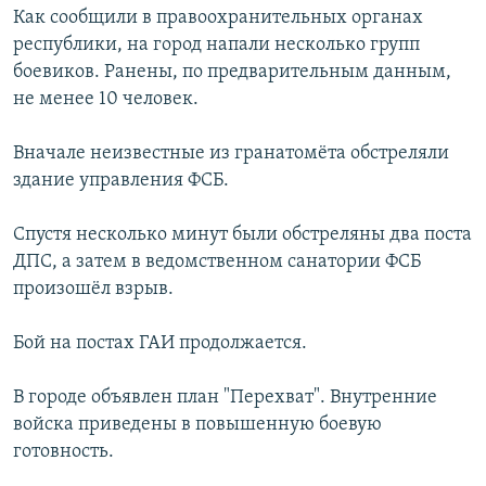
Как сообщили в правоохранительных органах
РАСПИСАНИЕ ВЕЩАНИЯ
республики, на город напали несколько групп
ПОДПИШИТЕСЬ НА РАССЫЛКУ
боевиков. Ранены, по предварительным данным,
не менее 10 человек.
СОЦИАЛЬНЫЕ СЕТИ
Вначале неизвестные из гранатомёта обстреляли
здание управления ФСБ.
Спустя несколько минут были обстреляны два поста
ДПС, а затем в ведомственном санатории ФСБ
Все сайты РСЕ/РС
произошёл взрыв.
Бой на постах ГАИ продолжается.
В городе объявлен план "Перехват". Внутренние
войска приведены в повышенную боевую
готовность.