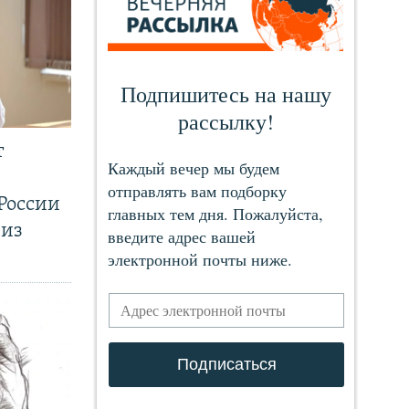
т
России
 из