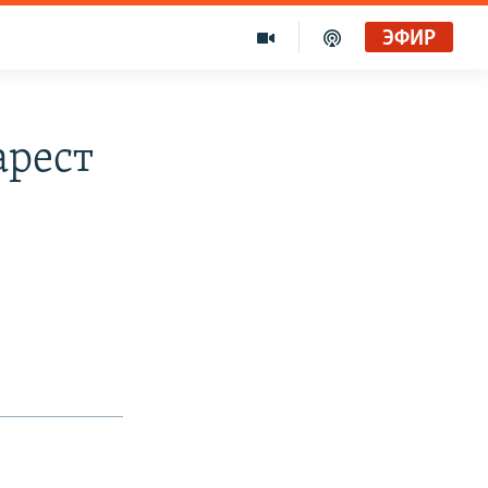
ЭФИР
арест