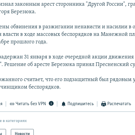
изнал законным арест сторонника "Другой России", г
горя Березюка.
ены обвинения в разжигании ненависти и насилии в
я власти в ходе массовых беспорядков на Манежной п
абре прошлого года.
задержан 31 января в ходе очередной акции движения
1". Решение об аресте Березюка принял Пресненский с
ржанного считает, что его подзащитный был рядовым
зачинщиком беспорядков.
ся
Читать без VPN
Подпишитесь
Распечатать
е в категориях
ы
Новости