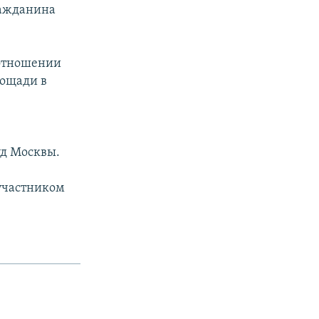
ражданина
 отношении
лощади в
уд Москвы.
 участником