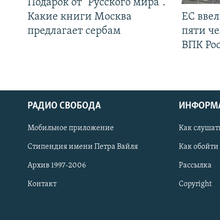
Подарок от "Русского мира".
Какие книги Москва
ЕС вве
предлагает сербам
пяти че
ВПК Ро
РАДИО СВОБОДА
ИНФОРМ
Мобильное приложение
Как слушат
СОЦИАЛЬНЫЕ СЕТИ
Стипендия имени Петра Вайля
Как обойти
Архив 1997-2006
Рассылка
Контакт
Copyright
Все сайты РСЕ/РС