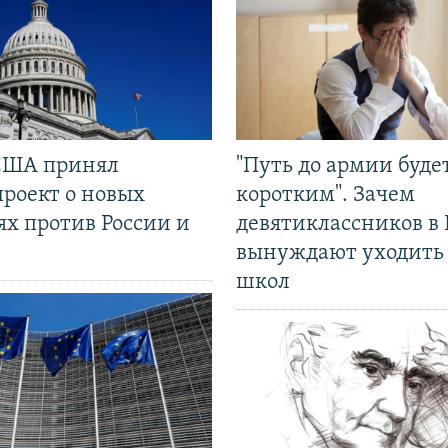
США принял
"Путь до армии буде
проект о новых
коротким". Зачем
ях против России и
девятиклассников в 
вынуждают уходить
школ