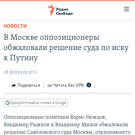
Ссылки
для
упрощенного
НОВОСТИ
ПРОГРАММЫ
доступа
В Москве оппозиционеры
ПОДКАСТЫ
Вернуться
обжаловали решение суда по иску
к
АВТОРСКИЕ ПРОЕКТЫ
к Путину
основному
ЦИТАТЫ СВОБОДЫ
содержанию
28 февраля 2011
Вернутся
МНЕНИЯ
к
Поделиться
Читать без VPN
КУЛЬТУРА
главной
навигации
IDEL.РЕАЛИИ
Приоритетный источник в Google
Вернутся
КАВКАЗ.РЕАЛИИ
к
Оппозиционные политики Борис Немцов,
СЕВЕР.РЕАЛИИ
поиску
Владимир Рыжков и Владимир Милов обжаловали
СИБИРЬ.РЕАЛИИ
решение Савёловского суда Москвы, отклонившего