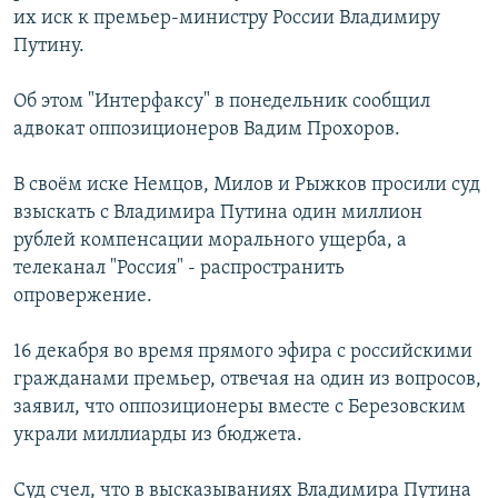
их иск к премьер-министру России Владимиру
РАСПИСАНИЕ ВЕЩАНИЯ
Путину.
ПОДПИШИТЕСЬ НА РАССЫЛКУ
Об этом "Интерфаксу" в понедельник сообщил
СОЦИАЛЬНЫЕ СЕТИ
адвокат оппозиционеров Вадим Прохоров.
В своём иске Немцов, Милов и Рыжков просили суд
взыскать с Владимира Путина один миллион
рублей компенсации морального ущерба, а
телеканал "Россия" - распространить
Все сайты РСЕ/РС
опровержение.
16 декабря во время прямого эфира с российскими
гражданами премьер, отвечая на один из вопросов,
заявил, что оппозиционеры вместе с Березовским
украли миллиарды из бюджета.
Суд счел, что в высказываниях Владимира Путина