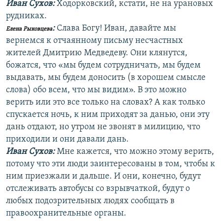
Иван Сухов:
Ходорковский, кстати, не на урановых
рудниках.
:
Слава Богу! Иван, давайте мы
Елена Рыковцева
вернемся к отчаянному письму несчастных
жителей Дмитрию Медведеву. Они клянутся,
божатся, что «мы будем сотрудничать, мы будем
выдавать, мы будем доносить (в хорошем смысле
слова) обо всем, что мы видим». В это можно
верить или это все только на словах? А как только
спускается ночь, к ним приходят за данью, они эту
дань отдают, но утром не звонят в милицию, что
приходили и они давали дань.
Иван Сухов:
Мне кажется, что можно этому верить,
потому что эти люди заинтересованы в том, чтобы к
ним приезжали и дальше. И они, конечно, будут
отслеживать автобусы со взрывчаткой, будут о
любых подозрительных людях сообщать в
правоохранительные органы.