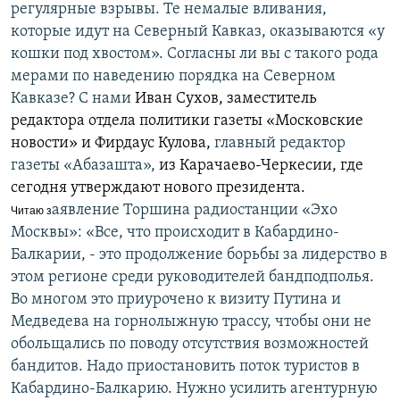
регулярные взрывы. Те немалые вливания,
которые идут на Северный Кавказ, оказываются «у
кошки под хвостом». Согласны ли вы с такого рода
мерами по наведению порядка на Северном
Кавказе? С нами
Иван Сухов, заместитель
редактора отдела политики газеты «Московские
новости» и Фирдаус Кулова,
главный редактор
газеты «Абазашта»,
из Карачаево-Черкесии, где
сегодня утверждают нового президента.
аявление Торшина радиостанции «Эхо
Читаю з
Москвы»: «Все, что происходит в Кабардино-
Балкарии, - это продолжение борьбы за лидерство в
этом регионе среди руководителей бандподполья.
Во многом это приурочено к визиту Путина и
Медведева на горнолыжную трассу, чтобы они не
обольщались по поводу отсутствия возможностей
бандитов. Надо приостановить поток туристов в
Кабардино-Балкарию. Нужно усилить агентурную