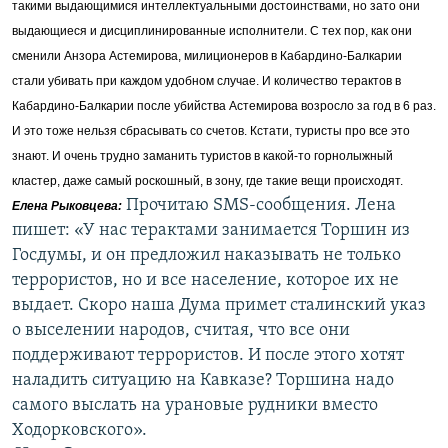
такими выдающимися интеллектуальными достоинствами, но зато они
выдающиеся и дисциплинированные исполнители. С тех пор, как они
сменили Анзора Астемирова, милиционеров в Кабардино-Балкарии
стали убивать при каждом удобном случае. И количество терактов в
Кабардино-Балкарии после убийства Астемирова возросло за год в 6 раз.
И это тоже нельзя сбрасывать со счетов. Кстати, туристы про все это
знают. И очень трудно заманить туристов в какой-то горнолыжный
кластер, даже самый роскошный, в зону, где такие вещи происходят.
Прочитаю SMS-сообщения. Лена
Елена Рыковцева
:
пишет: «У нас терактами занимается Торшин из
Госдумы, и он предложил наказывать не только
террористов, но и все население, которое их не
выдает. Скоро наша Дума примет сталинский указ
о выселении народов, считая, что все они
поддерживают террористов. И после этого хотят
наладить ситуацию на Кавказе? Торшина надо
самого выслать на урановые рудники вместо
Ходорковского».