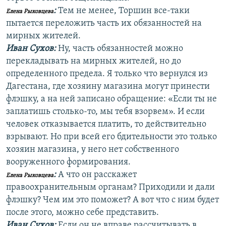
:
Тем не менее, Торшин все-таки
Елена Рыковцева
пытается переложить часть их обязанностей на
мирных жителей.
Иван Сухов:
Ну, часть обязанностей можно
перекладывать на мирных жителей, но до
определенного предела. Я только что вернулся из
Дагестана, где хозяину магазина могут принести
флэшку, а на ней записано обращение: «Если ты не
заплатишь столько-то, мы тебя взорвем». И если
человек отказывается платить, то действительно
взрывают. Но при всей его бдительности это только
хозяин магазина, у него нет собственного
вооруженного формирования.
:
А что он расскажет
Елена Рыковцева
правоохранительным органам? Приходили и дали
флэшку? Чем им это поможет? А вот что с ним будет
после этого, можно себе представить.
Иван Сухов:
Если он не вправе рассчитывать в