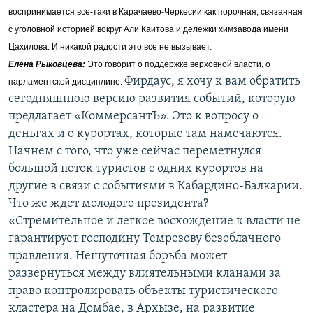
воспринимается все-таки в Карачаево-Черкесии как порочная, связанная
с уголовной историей вокруг Али Каитова и дележки химзавода имени
Цахилова. И никакой радости это все не вызывает.
Елена Рыковцева
:
Это говорит о поддержке верховной власти, о
Фирдаус, я хочу к вам обратить
парламентской дисциплине.
сегодняшнюю версию развития событий, которую
предлагает «КоммерсантЪ». Это к вопросу о
деньгах и о курортах, которые там намечаются.
Начнем с того, что уже сейчас переметнулся
большой поток туристов с одних курортов на
другие в связи с событиями в Кабардино-Балкарии.
Что же ждет молодого президента?
«Стремительное и легкое восхождение к власти не
гарантирует господину Темрезову безоблачного
правления. Нешуточная борьба может
развернуться между влиятельными кланами за
право контролировать объекты туристического
кластера на Домбае, в Архызе, на развитие