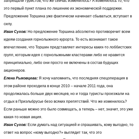
запрещали туристов, что же сейчас изменилось? А изменилось то, что
это первый пункт плана по лишению их экономической поддержки.
Предложение Торшина уже фактически начинает сбываться, вступает в
силу.
Иван Сухов:
Но предложение Торшина абсолютно противоречит всем
идеям создания горнолыжного курорта. То есть возникает такое
впечатление, что Торшин представляет интересы каких-то лоббистских
групп, которым идея с горнолыжными кластерами либо не нравится
принципиально, либо они просто не включены в состав будущих
акционеров.
Елена Рыковцева
:
Я хочу напомнить, что последняя спецоперация в
этом районе проходила в конце 2010 – начале 2011 года, она
продолжалась больше двух месяцев, но и тогда туристы проезжали на
отдых в Приэльбрусье безо всяких препятствий. Что же изменилось?
Если раньше можно это было совмещать, а теперь – нет, значит, это уже
какая-то новая акция.
Иван Сухов:
Если думать над ситуацией и спрашивать, кому выгодно, то
ответ на вопрос «кому выгодно?» выглядит так, что это