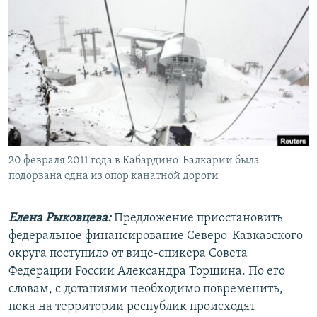
РАСПИСАНИЕ ВЕЩАНИЯ
ПОДПИШИТЕСЬ НА РАССЫЛКУ
СОЦИАЛЬНЫЕ СЕТИ
20 февраля 2011 года в Кабардино-Балкарии была
Все сайты РСЕ/РС
подорвана одна из опор канатной дороги
Елена Рыковцева:
Предложение приостановить
федеральное финансирование Северо-Кавказского
округа поступило от вице-спикера Совета
Федерации России Александра Торшина. По его
словам, с дотациями необходимо повременить,
пока на территории республик происходят