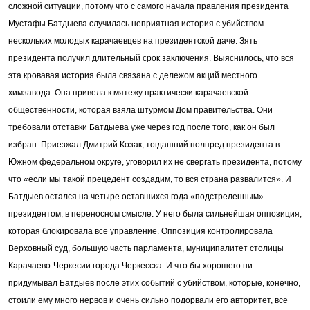
сложной ситуации, потому что с самого начала правления президента
Мустафы Батдыева случилась неприятная история с убийством
нескольких молодых карачаевцев на президентской даче. Зять
президента получил длительный срок заключения. Выяснилось, что вся
эта кровавая история была связана с дележом акций местного
химзавода. Она привела к мятежу практически карачаевской
общественности, которая взяла штурмом Дом правительства. Они
требовали отставки Батдыева уже через год после того, как он был
избран. Приезжал Дмитрий Козак, тогдашний полпред президента в
Южном федеральном округе, уговорил их не свергать президента, потому
что «если мы такой прецедент создадим, то вся страна развалится». И
Батдыев остался на четыре оставшихся года «подстреленным»
президентом, в переносном смысле. У него была сильнейшая оппозиция,
которая блокировала все управление. Оппозиция контролировала
Верховный суд, большую часть парламента, муниципалитет столицы
Карачаево-Черкесии города Черкесска. И что бы хорошего ни
придумывал Батдыев после этих событий с убийством, которые, конечно,
стоили ему много нервов и очень сильно подорвали его авторитет, все