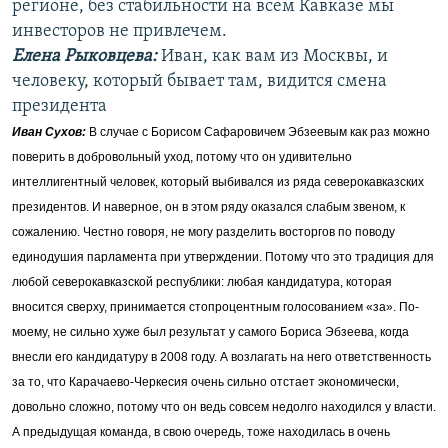
регионе, без стабильности на всем Кавказе мы
инвесторов не привлечем.
Елена Рыковцева
:
Иван, как вам из Москвы, и
человеку, который бывает там, видится смена
президента
Иван Сухов:
В случае с Борисом Сафаровичем Эбзеевым как раз можно
поверить в добровольный уход, потому что он удивительно
интеллигентный человек, который выбивался из ряда северокавказских
президентов. И наверное, он в этом ряду оказался слабым звеном, к
сожалению. Честно говоря, не могу разделить восторгов по поводу
единодушия парламента при утверждении. Потому что это традиция для
любой северокавказской республики: любая кандидатура, которая
вносится сверху, принимается стопроцентным голосованием «за». По-
моему, не сильно хуже был результат у самого Бориса Эбзеева, когда
внесли его кандидатуру в 2008 году. А возлагать на него ответственность
за то, что Карачаево-Черкесия очень сильно отстает экономически,
довольно сложно, потому что он ведь совсем недолго находился у власти.
А предыдущая команда, в свою очередь, тоже находилась в очень