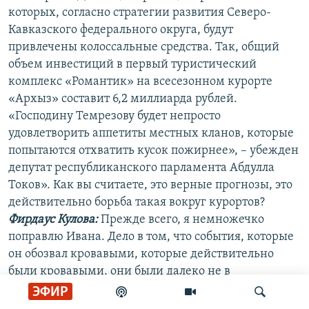
которых, согласно стратегии развития Северо-
Кавказского федерального округа, будут
привлечены колоссальные средства. Так, общий
объем инвестиций в первый туристический
комплекс «Романтик» на всесезонном курорте
«Архыз» составит 6,2 миллиарда рублей.
«Господину Темрезову будет непросто
удовлетворить аппетиты местных кланов, которые
попытаются отхватить кусок пожирнее», – убежден
депутат республиканского парламента Абдулла
Токов». Как вы считаете, это верные прогнозы, это
действительно борьба такая вокруг курортов?
Фирдаус Кулова:
Прежде всего, я немножечко
поправлю Ивана. Дело в том, что события, которые
он обозвал кровавыми, которые действительно
были кровавыми, они были далеко не в
деятельность президента
Батдыева. Это наложило отпечаток
ЭФИР
на дальнейшую его работу, но с этого времени в республике происходили