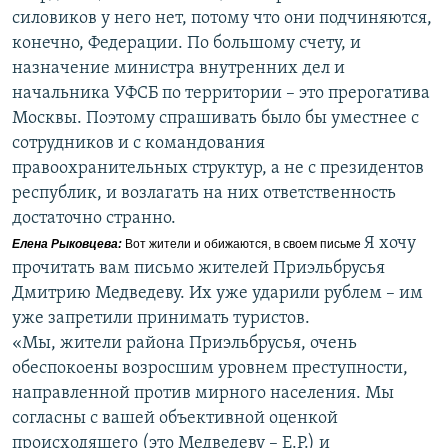
силовиков у него нет, потому что они подчиняются,
конечно, Федерации. По большому счету, и
назначение министра внутренних дел и
начальника УФСБ по территории – это прерогатива
Москвы. Поэтому спрашивать было бы уместнее с
сотрудников и с командования
правоохранительных структур, а не с президентов
республик, и возлагать на них ответственность
достаточно странно.
Я хочу
Елена Рыковцева
:
Вот жители и обижаются, в своем письме
прочитать вам письмо жителей Приэльбрусья
Дмитрию Медведеву. Их уже ударили рублем – им
уже запретили принимать туристов.
«Мы, жители района Приэльбрусья, очень
обеспокоены возросшим уровнем преступности,
направленной против мирного населения. Мы
согласны с вашей объективной оценкой
происходящего (это Медведеву – Е.Р.) и