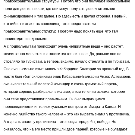
правоохранительные структуры. Потому что они получают колоссальное
поле для деятельности, где они могут получать дополнительное
финансирование и так далее. Но здесь есть и другая сторона. Первый,
кто гибнет в этих столкновениях, - это представители
правоохранительных структур. Поэтому надо понять еще, что там
происходит с подпольем.
А с подпольем там происходят очень неприятные вещи – оно растет,
качественно меняется и становится все сильнее. Да, раньше оно не
стреляло по туристам, а теперь, видимо, начало стрелять и по туристам.
Оно очень сильно изменилось в Кабардино-Балкарии за прошлый год. В
марте был убит силовиками эмир Кабардино-Балкарии Анзор Астемиров,
очень влиятельный полевой командир и очень грамотный парень,
который хорошо разбирался в исламе, в том течении ислама, которое
они себе представляют правильным. Он был выдающимся
проповедником и интеллектуальным центром от Имарата Кавказ. И
конечно, убийство такого человека – это как вырвать знамя у противника.
А вырвать знамя у противника – это всегда, вроде бы, победа. Но
оказалось, что на его место пришли двое парней, которые не обладают