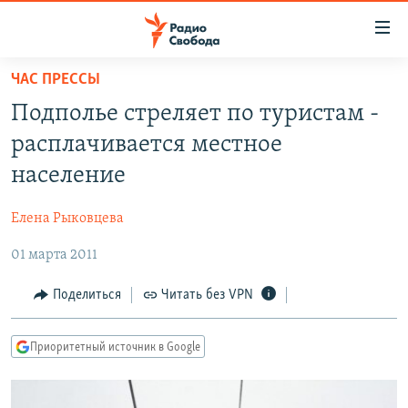
Ссылки
для
упрощенного
ЧАС ПРЕССЫ
ПРОГРАММЫ
доступа
Подполье стреляет по туристам -
ПОДКАСТЫ
Вернуться
расплачивается местное
к
АВТОРСКИЕ ПРОЕКТЫ
население
основному
ЦИТАТЫ СВОБОДЫ
содержанию
Елена Рыковцева
Вернутся
МНЕНИЯ
к
01 марта 2011
КУЛЬТУРА
главной
навигации
IDEL.РЕАЛИИ
Поделиться
Читать без VPN
Вернутся
КАВКАЗ.РЕАЛИИ
к
Приоритетный источник в Google
СЕВЕР.РЕАЛИИ
поиску
СИБИРЬ.РЕАЛИИ