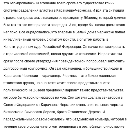
это блокировалось. И в течение всего срока его существовал клинч
системы разделения властей в Карачаево-Черкесии. И вся эта ситуация
с расколом досталась в наследство президенту Эбзееву, который должен
был как-то это все привести в порядок. И он, вроде бы, начал достаточно
неплохо. Все обрадовались, что впервые в Белый дом в Черкесске попал
интеллигентный человек, с опытом юриста, с опытом работы в
Конституционном суде Российской Федерации. Он начал контактировать
с карачаевской оппозицией, начал дружить с черкесами. И практически
сразу после своего утверждения президентом он попробовал заключить
долгосрочный компромисс. Он сам карачаевец, и большинство людей в
Карачаево-Черкесии – карачаевцы. Черкесы – это более маленькая
этническая группа, но она тоже хочет своего представительства
политического. И Эбзеев предложил вариант такого представительства,
которое бы устроило черкесов на ура. Они хотели сделать сенатором в
Совете Федерации от Карачаево-Черкесии очень влиятельного черкеса –
бизнесмена Вячеслава Дерева, брата Станислава Дерева. И
парадоксальным образом оказалось, что батдыевская команда, которая в
течение своего срока ничего контролировать в республике полностью не