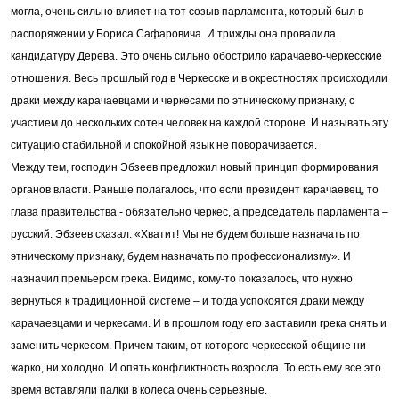
могла, очень сильно влияет на тот созыв парламента, который был в
распоряжении у Бориса Сафаровича. И трижды она провалила
кандидатуру Дерева. Это очень сильно обострило карачаево-черкесские
отношения. Весь прошлый год в Черкесске и в окрестностях происходили
драки между карачаевцами и черкесами по этническому признаку, с
участием до нескольких сотен человек на каждой стороне. И называть эту
ситуацию стабильной и спокойной язык не поворачивается.
Между тем, господин Эбзеев предложил новый принцип формирования
органов власти. Раньше полагалось, что если президент карачаевец, то
глава правительства - обязательно черкес, а председатель парламента –
русский. Эбзеев сказал: «Хватит! Мы не будем больше назначать по
этническому признаку, будем назначать по профессионализму». И
назначил премьером грека. Видимо, кому-то показалось, что нужно
вернуться к традиционной системе – и тогда успокоятся драки между
карачаевцами и черкесами. И в прошлом году его заставили грека снять и
заменить черкесом. Причем таким, от которого черкесской общине ни
жарко, ни холодно. И опять конфликтность возросла. То есть ему все это
время вставляли палки в колеса очень серьезные.