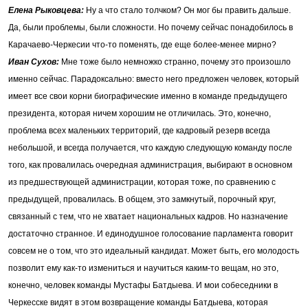
Елена Рыковцева
:
Ну а что стало толчком? Он мог бы править дальше.
Да, были проблемы, были сложности. Но почему сейчас понадобилось в
Карачаево-Черкесии что-то поменять, где еще более-менее мирно?
Иван Сухов:
Мне тоже было немножко странно, почему это произошло
именно сейчас. Парадоксально: вместо него предложен человек, который
имеет все свои корни биографические именно в команде предыдущего
президента, которая ничем хорошим не отличилась. Это, конечно,
проблема всех маленьких территорий, где кадровый резерв всегда
небольшой, и всегда получается, что каждую следующую команду после
того, как провалилась очередная администрация, выбирают в основном
из предшествующей администрации, которая тоже, по сравнению с
предыдущей, провалилась. В общем, это замкнутый, порочный круг,
связанный с тем, что не хватает национальных кадров. Но назначение
достаточно странное. И единодушное голосование парламента говорит
совсем не о том, что это идеальный кандидат. Может быть, его молодость
позволит ему как-то измениться и научиться каким-то вещам, но это,
конечно, человек команды Мустафы Батдыева. И мои собеседники в
Черкесске видят в этом возвращение команды Батдыева, которая