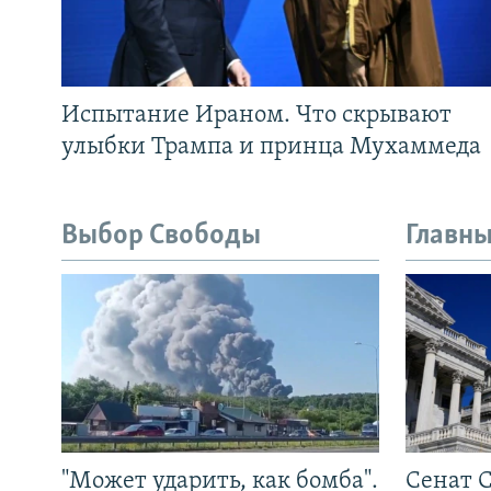
Испытание Ираном. Что скрывают
улыбки Трампа и принца Мухаммеда
Выбор Свободы
Главны
"Может ударить, как бомба".
Сенат 