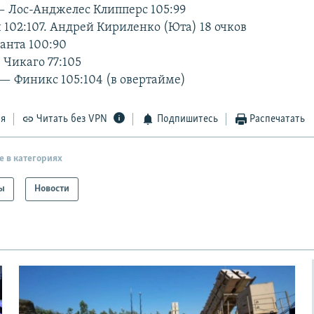
 Лос-Анджелес Клипперс 105:99
 102:107. Андрей Кириленко (Юта) 18 очков
анта 100:90
Чикаго 77:105
 Финикс 105:104 (в овертайме)
ся
Читать без VPN
Подпишитесь
Распечатать
е в категориях
ы
Новости