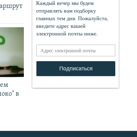
маршрут
чем
око" в