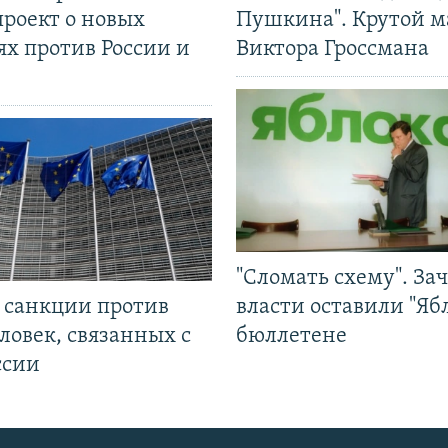
проект о новых
Пушкина". Крутой 
ях против России и
Виктора Гроссмана
"Сломать схему". За
л санкции против
власти оставили "Ябл
ловек, связанных с
бюллетене
ссии