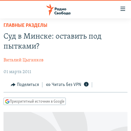
Ссылки
для
упрощенного
ГЛАВНЫЕ РАЗДЕЛЫ
ПРОГРАММЫ
доступа
Суд в Минске: оставить под
ПОДКАСТЫ
Вернуться
пытками?
к
АВТОРСКИЕ ПРОЕКТЫ
основному
Виталий Цыганков
ЦИТАТЫ СВОБОДЫ
содержанию
Вернутся
01 марта 2011
МНЕНИЯ
к
КУЛЬТУРА
Поделиться
Читать без VPN
главной
навигации
IDEL.РЕАЛИИ
Вернутся
Приоритетный источник в Google
КАВКАЗ.РЕАЛИИ
к
СЕВЕР.РЕАЛИИ
поиску
СИБИРЬ.РЕАЛИИ