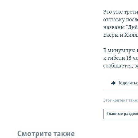
РАСПИСАНИЕ ВЕЩАНИЯ
ПОДПИШИТЕСЬ НА РАССЫЛКУ
Это уже трет
отставку пос
названы "Днё
Басры и Хилл
В минувшую п
к гибели 18 ч
сообщается, 
Поделить
Этот контент такж
Главные раздел
Смотрите также