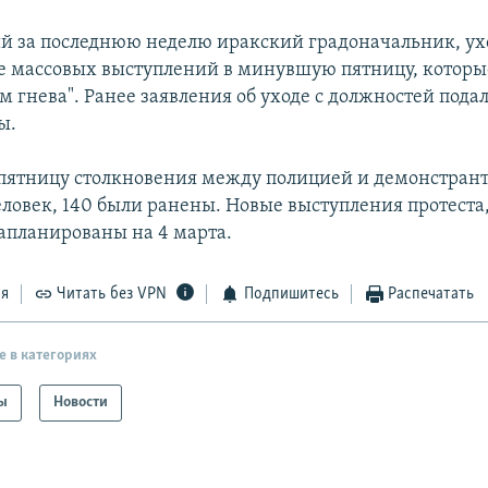
ий за последнюю неделю иракский градоначальник, у
ле массовых выступлений в минувшую пятницу, которы
м гнева". Ранее заявления об уходе с должностей пода
ы.
ятницу столкновения между полицией и демонстран
еловек, 140 были ранены. Новые выступления протеста
запланированы на 4 марта.
ся
Читать без VPN
Подпишитесь
Распечатать
е в категориях
ы
Новости