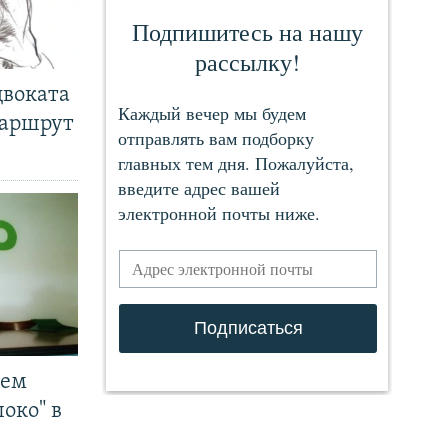
двоката
маршрут
чем
око" в