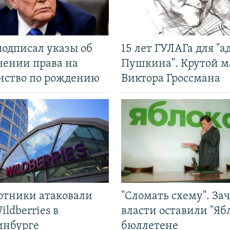
подписал указы об
15 лет ГУЛАГа для "а
чении права на
Пушкина". Крутой 
нство по рождению
Виктора Гроссмана
отники атаковали
"Сломать схему". За
ildberries в
власти оставили "Ябл
инбурге
бюллетене