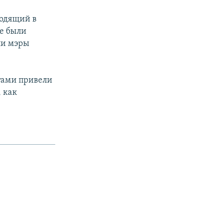
ходящий в
е были
ли мэры
тами привели
, как