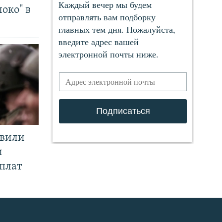
око" в
явили
и
плат