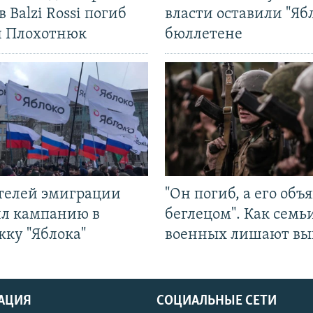
в Balzi Rossi погиб
власти оставили "Ябл
л Плохотнюк
бюллетене
ятелей эмиграции
"Он погиб, а его объ
ил кампанию в
беглецом". Как семь
жку "Яблока"
военных лишают вы
АЦИЯ
СОЦИАЛЬНЫЕ СЕТИ