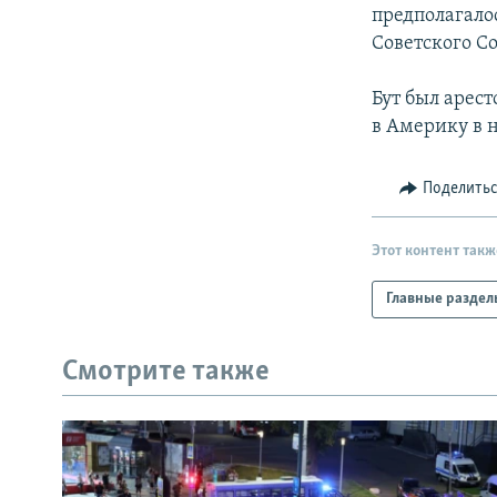
РАСПИСАНИЕ ВЕЩАНИЯ
предполагалос
ПОДПИШИТЕСЬ НА РАССЫЛКУ
Советского С
Бут был арест
в Америку в н
Поделить
Этот контент такж
Главные раздел
Смотрите также