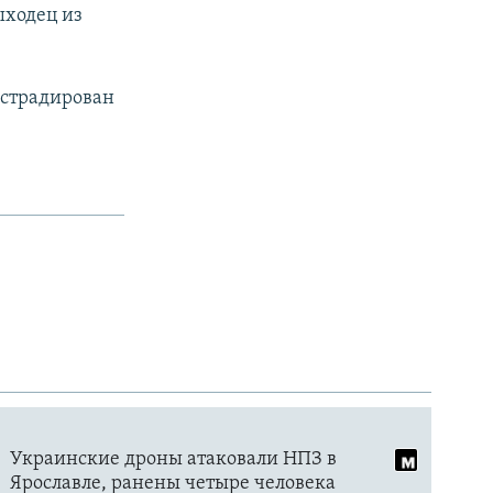
ыходец из
экстрадирован