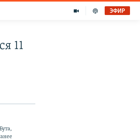
ЭФИР
ся 11
Бута,
Ранее