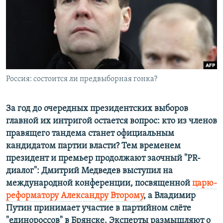
РАСПИСАНИЕ ВЕЩАНИЯ
ПОДПИШИТЕСЬ НА РАССЫЛКУ
СОЦИАЛЬНЫЕ СЕТИ
Россия: состоится ли предвыборная гонка?
За год до очередных президентских выборов
главной их интригой остается вопрос: кто из членов
Все сайты РСЕ/РС
правящего тандема станет официальным
кандидатом партии власти? Тем временем
президент и премьер продолжают заочный "PR-
диалог": Дмитрий Медведев выступил на
международной конференции, посвященной
царю-
реформатору Александру Второму
, а Владимир
Путин принимает участие в партийном слёте
"единороссов" в Брянске. Эксперты размышляют о