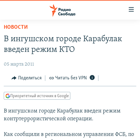
Ссылки
для
упрощенного
НОВОСТИ
ПРОГРАММЫ
доступа
В ингушском городе Карабулак
ПОДКАСТЫ
Вернуться
введен режим КТО
к
АВТОРСКИЕ ПРОЕКТЫ
основному
05 марта 2011
ЦИТАТЫ СВОБОДЫ
содержанию
Вернутся
МНЕНИЯ
Поделиться
Читать без VPN
к
КУЛЬТУРА
главной
Приоритетный источник в Google
навигации
IDEL.РЕАЛИИ
Вернутся
В ингушском городе Карабулак введен режим
КАВКАЗ.РЕАЛИИ
к
контртеррористической операции.
СЕВЕР.РЕАЛИИ
поиску
Как сообщили в региональном управлении ФСБ, по
СИБИРЬ.РЕАЛИИ