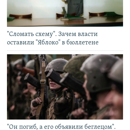
"Сломать схему". Зачем власти
оставили "Яблоко" в бюллетене
"Он погиб, а его объявили беглецом".