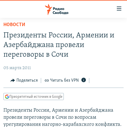
Ссылки
для
упрощенного
НОВОСТИ
ПРОГРАММЫ
доступа
Президенты России, Армении и
ПОДКАСТЫ
Вернуться
Азербайджана провели
к
АВТОРСКИЕ ПРОЕКТЫ
переговоры в Сочи
основному
ЦИТАТЫ СВОБОДЫ
содержанию
05 марта 2011
Вернутся
МНЕНИЯ
к
Поделиться
Читать без VPN
КУЛЬТУРА
главной
навигации
IDEL.РЕАЛИИ
Приоритетный источник в Google
Вернутся
КАВКАЗ.РЕАЛИИ
к
Президенты России, Армении и Азербайджана
СЕВЕР.РЕАЛИИ
поиску
провели переговоры в Сочи по вопросам
СИБИРЬ.РЕАЛИИ
урегулирования нагорно-карабахского конфликта.