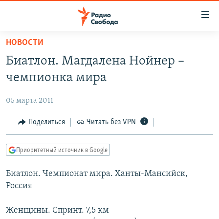
Ссылки
для
упрощенного
НОВОСТИ
ПРОГРАММЫ
доступа
Биатлон. Магдалена Нойнер –
ПОДКАСТЫ
Вернуться
чемпионка мира
к
АВТОРСКИЕ ПРОЕКТЫ
основному
05 марта 2011
ЦИТАТЫ СВОБОДЫ
содержанию
Вернутся
МНЕНИЯ
Поделиться
Читать без VPN
к
КУЛЬТУРА
главной
Приоритетный источник в Google
навигации
IDEL.РЕАЛИИ
Вернутся
Биатлон. Чемпионат мира. Ханты-Мансийск,
КАВКАЗ.РЕАЛИИ
к
Россия
СЕВЕР.РЕАЛИИ
поиску
Женщины. Спринт. 7,5 км
СИБИРЬ.РЕАЛИИ