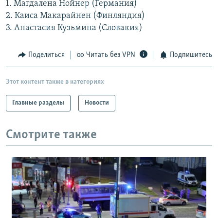
1. Магдалена Нойнер (Германия)
РАСПИСАНИЕ ВЕЩАНИЯ
2. Каиса Макарайнен (Финляндия)
ПОДПИШИТЕСЬ НА РАССЫЛКУ
3. Анастасия Кузьмина (Словакия)
СОЦИАЛЬНЫЕ СЕТИ
Поделиться
Читать без VPN
Подпишитесь
Этот контент также в категориях
Главные разделы
Новости
Все сайты РСЕ/РС
Смотрите также