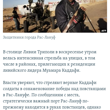
РАСПИСАНИЕ ВЕЩАНИЯ
ПОДПИШИТЕСЬ НА РАССЫЛКУ
СОЦИАЛЬНЫЕ СЕТИ
Защитники города Рас-Лануф
В столице Ливии Триполи в воскресенье утром
велась интенсивная стрельба на улицах, в том
Все сайты РСЕ/РС
числе в районах, прилегающих к резиденции
ливийского лидера Муамара Каддафи.
Власти уверяют, что стреляют верные Каддафи
солдаты в ознаменование победы над повстанцами
в Рас-Лануфе. По сообщениям с места,
стратегически важный порт Рас-Лануф по-
прежнему находится в руках повстанцев, однако