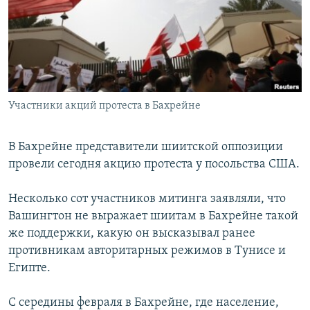
РАСПИСАНИЕ ВЕЩАНИЯ
ПОДПИШИТЕСЬ НА РАССЫЛКУ
СОЦИАЛЬНЫЕ СЕТИ
Участники акций протеста в Бахрейне
В Бахрейне представители шиитской оппозиции
провели сегодня акцию протеста у посольства США.
Все сайты РСЕ/РС
Несколько сот участников митинга заявляли, что
Вашингтон не выражает шиитам в Бахрейне такой
же поддержки, какую он высказывал ранее
противникам авторитарных режимов в Тунисе и
Египте.
С середины февраля в Бахрейне, где население,