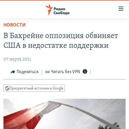
Ссылки
для
упрощенного
НОВОСТИ
ПРОГРАММЫ
доступа
В Бахрейне оппозиция обвиняет
ПОДКАСТЫ
Вернуться
США в недостатке поддержки
к
АВТОРСКИЕ ПРОЕКТЫ
основному
07 марта 2011
ЦИТАТЫ СВОБОДЫ
содержанию
Вернутся
МНЕНИЯ
Поделиться
Читать без VPN
к
КУЛЬТУРА
главной
Приоритетный источник в Google
навигации
IDEL.РЕАЛИИ
Вернутся
КАВКАЗ.РЕАЛИИ
к
СЕВЕР.РЕАЛИИ
поиску
СИБИРЬ.РЕАЛИИ