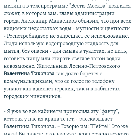
митинга в телепрограмме "Вести-Москва" появился
сюжет, в котором зам. главы администрации
города Александр Манаенков объявил, что при всех
видимых недостатках воды - мутности и цветности
- Роспотребнадзор не запрещает ее использование.
Люди использую водопроводную жидкость для
мытья, без опаски - для смыва в туалетах, но пить,
готовить пищу или стирать светлое такой водой
невозможно. Жительница Лосино-Петровского
Валентина Тихонова
так долго борется с
коммунальщиками, что ее голос по телефону
узнают как в диспетчерских, так и в кабинетах
городских чиновников.
- Я уже во все кабинеты приносила эту "фанту",
которая у нас из крана течет, - рассказывает
Валентина Тихонова. – Говорю им: "Пейте!" Это же
мука! Вы знаете, сколько уже перепорчено всякого