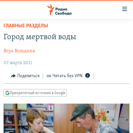
Ссылки
для
упрощенного
ГЛАВНЫЕ РАЗДЕЛЫ
ПРОГРАММЫ
доступа
Город мертвой воды
ПОДКАСТЫ
Вернуться
к
Вера Володина
АВТОРСКИЕ ПРОЕКТЫ
основному
07 марта 2011
ЦИТАТЫ СВОБОДЫ
содержанию
Вернутся
МНЕНИЯ
Поделиться
Читать без VPN
к
КУЛЬТУРА
главной
Приоритетный источник в Google
навигации
IDEL.РЕАЛИИ
Вернутся
КАВКАЗ.РЕАЛИИ
к
СЕВЕР.РЕАЛИИ
поиску
СИБИРЬ.РЕАЛИИ