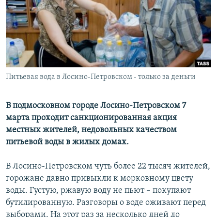
РАСПИСАНИЕ ВЕЩАНИЯ
ПОДПИШИТЕСЬ НА РАССЫЛКУ
СОЦИАЛЬНЫЕ СЕТИ
Питьевая вода в Лосино-Петровском - только за деньги
В подмосковном городе Лосино-Петровском 7
марта проходит санкционированная акция
Все сайты РСЕ/РС
местных жителей, недовольных качеством
питьевой воды в жилых домах.
В Лосино-Петровском чуть более 22 тысяч жителей,
горожане давно привыкли к морковному цвету
воды. Густую, ржавую воду не пьют – покупают
бутилированную. Разговоры о воде оживают перед
выборами. На этот раз за несколько дней до