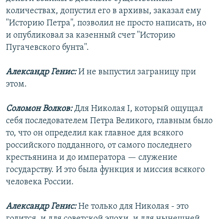
количествах, допустил его в архивы, заказал ему
''Историю Петра'', позволил не просто написать, но
и опубликовал за казенный счет ''Историю
Пугачевского бунта''.
Александр Генис:
И не выпустил заграницу при
этом.
Соломон Волков:
Для Николая I, который ощущал
себя последователем Петра Великого, главным было
то, что он определил как главное для всякого
российского подданного, от самого последнего
крестьянина и до императора — служение
государству. И это была функция и миссия всякого
человека России.
Александр Генис:
Не только для Николая - это
годится, и для советской эпохи, и для нынешней