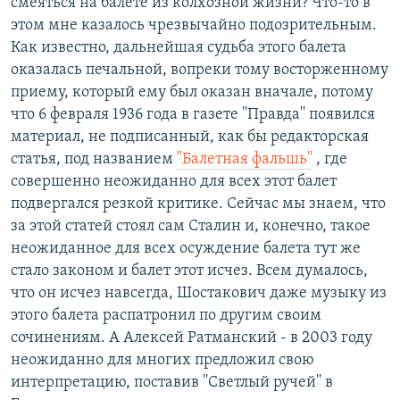
смеяться на балете из колхозной жизни? Что-то в
этом мне казалось чрезвычайно подозрительным.
Как известно, дальнейшая судьба этого балета
оказалась печальной, вопреки тому восторженному
приему, который ему был оказан вначале, потому
что 6 февраля 1936 года в газете ''Правда'' появился
материал, не подписанный, как бы редакторская
статья, под названием
''Балетная фальшь''
, где
совершенно неожиданно для всех этот балет
подвергался резкой критике. Сейчас мы знаем, что
за этой статей стоял сам Сталин и, конечно, такое
неожиданное для всех осуждение балета тут же
стало законом и балет этот исчез. Всем думалось,
что он исчез навсегда, Шостакович даже музыку из
этого балета распатронил по другим своим
сочинениям. А Алексей Ратманский - в 2003 году
неожиданно для многих предложил свою
интерпретацию, поставив ''Светлый ручей'' в