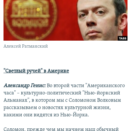
РАСПИСАНИЕ ВЕЩАНИЯ
ПОДПИШИТЕСЬ НА РАССЫЛКУ
СОЦИАЛЬНЫЕ СЕТИ
Алексей Ратманский
''Светлый ручей'' в Америке
Все сайты РСЕ/РС
Александр Генис:
Во второй части ''Американского
часа'' – культурно-политический ''Нью-йоркский
Альманах'', в котором мы с Соломоном Волковым
рассказываем о новостях культурной жизни,
какими они видятся из Нью-Йорка.
Соломон, прежде чем мы начнем наш обычный