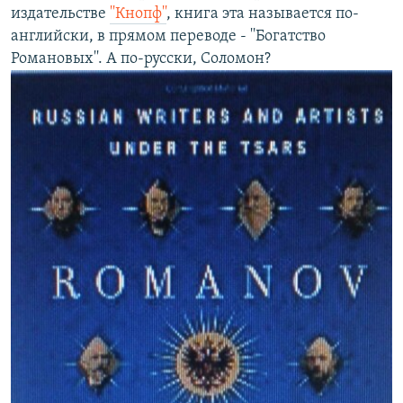
издательстве
''Кнопф''
, книга эта называется по-
английски, в прямом переводе - ''Богатство
Романовых''. А по-русски, Соломон?