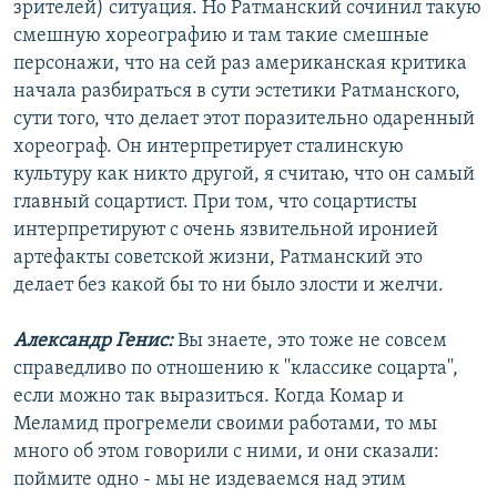
зрителей) ситуация. Но Ратманский сочинил такую
смешную хореографию и там такие смешные
персонажи, что на сей раз американская критика
начала разбираться в сути эстетики Ратманского,
сути того, что делает этот поразительно одаренный
хореограф. Он интерпретирует сталинскую
культуру как никто другой, я считаю, что он самый
главный соцартист. При том, что соцартисты
интерпретируют с очень язвительной иронией
артефакты советской жизни, Ратманский это
делает без какой бы то ни было злости и желчи.
Александр Генис:
Вы знаете, это тоже не совсем
справедливо по отношению к ''классике соцарта'',
если можно так выразиться. Когда Комар и
Меламид прогремели своими работами, то мы
много об этом говорили с ними, и они сказали:
поймите одно - мы не издеваемся над этим