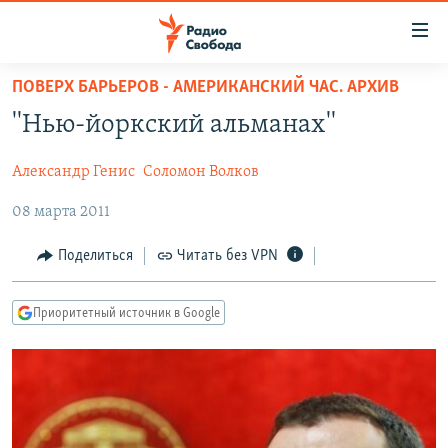
Ссылки
для
упрощенного
ПОВЕРХ БАРЬЕРОВ - АМЕРИКАНСКИЙ ЧАС. АРХИВ
ПРОГРАММЫ
доступа
''Нью-йоркский альманах''
ПОДКАСТЫ
Вернуться
к
Александр Генис
Соломон Волков
АВТОРСКИЕ ПРОЕКТЫ
основному
08 марта 2011
ЦИТАТЫ СВОБОДЫ
содержанию
Вернутся
МНЕНИЯ
Поделиться
Читать без VPN
к
КУЛЬТУРА
главной
Приоритетный источник в Google
навигации
IDEL.РЕАЛИИ
Вернутся
КАВКАЗ.РЕАЛИИ
к
СЕВЕР.РЕАЛИИ
поиску
СИБИРЬ.РЕАЛИИ