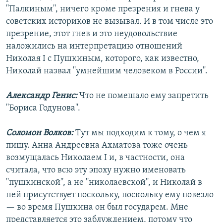
''Палкиным'', ничего кроме презрения и гнева у
советских историков не вызывал. И в том числе это
презрение, этот гнев и это неудовольствие
наложились на интерпретацию отношений
Николая I с Пушкиным, которого, как известно,
Николай назвал ''умнейшим человеком в России''.
Александр Генис:
Что не помешало ему запретить
''Бориса Годунова''.
Соломон Волков:
Тут мы подходим к тому, о чем я
пишу. Анна Андреевна Ахматова тоже очень
возмущалась Николаем I и, в частности, она
считала, что всю эту эпоху нужно именовать
''пушкинской'', а не ''николаевской'', и Николай в
ней присутствует поскольку, поскольку ему повезло
— во время Пушкина он был государем. Мне
представляется это заблуждением, потому что