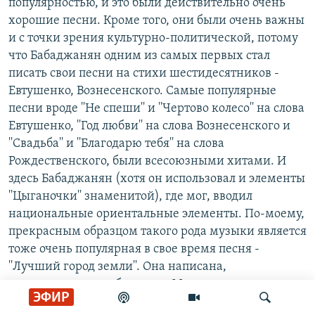
популярностью, и это были действительно очень
хорошие песни. Кроме того, они были очень важны
и с точки зрения культурно-политической, потому
что Бабаджанян одним из самых первых стал
писать свои песни на стихи шестидесятников -
Евтушенко, Вознесенского. Самые популярные
песни вроде ''Не спеши'' и ''Чертово колесо'' на слова
Евтушенко, ''Год любви'' на слова Вознесенского и
''Свадьба'' и ''Благодарю тебя'' на слова
Рождественского, были всесоюзными хитами. И
здесь Бабаджанян (хотя он использовал и элементы
''Цыганочки'' знаменитой), где мог, вводил
национальные ориентальные элементы. По-моему,
прекрасным образцом такого рода музыки является
тоже очень популярная в свое время песня -
''Лучший город земли''. Она написана,
парадоксальным образом, о Москве...
ЭФИР