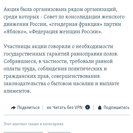
РАСПИСАНИЕ ВЕЩАНИЯ
Акция была организована рядом организаций,
ПОДПИШИТЕСЬ НА РАССЫЛКУ
среди которых - Совет по консолидации женского
движения России, «гендерная фракция» партии
«Яблоко», «Федерация женщин России».
СОЦИАЛЬНЫЕ СЕТИ
Участницы акции говорили о необходимости
государственных гарантий равноправия полов.
Собравшиеся, в частности, требовали равной
оплаты труда, соблюдения политических и
Все сайты РСЕ/РС
гражданских прав, совершенствования
законодательства о бытовом насилии и выплате
алиментов.
Поделиться
Читать без VPN
Подпишитесь
Этот контент также в категориях