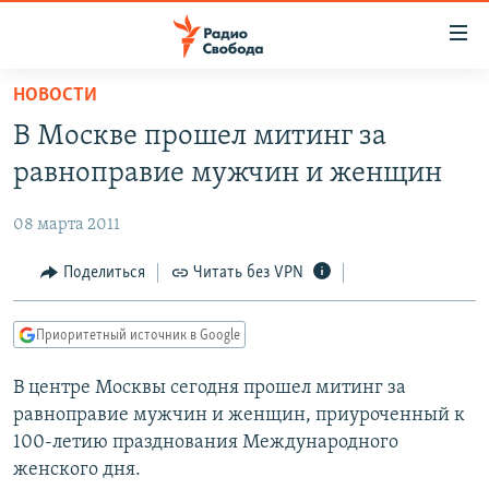
Ссылки
для
упрощенного
НОВОСТИ
ПРОГРАММЫ
доступа
В Москве прошел митинг за
ПОДКАСТЫ
Вернуться
равноправие мужчин и женщин
к
АВТОРСКИЕ ПРОЕКТЫ
основному
08 марта 2011
ЦИТАТЫ СВОБОДЫ
содержанию
Вернутся
МНЕНИЯ
Поделиться
Читать без VPN
к
КУЛЬТУРА
главной
Приоритетный источник в Google
навигации
IDEL.РЕАЛИИ
Вернутся
В центре Москвы сегодня прошел митинг за
КАВКАЗ.РЕАЛИИ
к
равноправие мужчин и женщин, приуроченный к
СЕВЕР.РЕАЛИИ
поиску
100-летию празднования Международного
женского дня.
СИБИРЬ.РЕАЛИИ