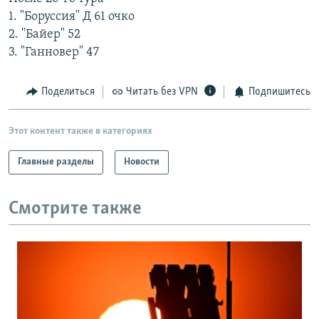
РАСПИСАНИЕ ВЕЩАНИЯ
1. "Боруссия" Д 61 очко
2. "Байер" 52
ПОДПИШИТЕСЬ НА РАССЫЛКУ
3. "Ганновер" 47
СОЦИАЛЬНЫЕ СЕТИ
Поделиться
Читать без VPN
Подпишитесь
Этот контент также в категориях
Главные разделы
Новости
Все сайты РСЕ/РС
Смотрите также