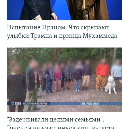
Испытание Ираном. Что скрывают
улыбки Трампа и принца Мухаммеда
"Задерживали целыми семьями".
Гонения на участников хиппи-слёта