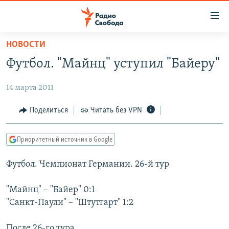
Ссылки
для
упрощенного
НОВОСТИ
ПРОГРАММЫ
доступа
Футбол. "Майнц" уступил "Байеру"
ПОДКАСТЫ
Вернуться
к
14 марта 2011
АВТОРСКИЕ ПРОЕКТЫ
основному
ЦИТАТЫ СВОБОДЫ
Поделиться
Читать без VPN
содержанию
Вернутся
МНЕНИЯ
к
Приоритетный источник в Google
КУЛЬТУРА
главной
Футбол. Чемпионат Германии. 26-й тур
навигации
IDEL.РЕАЛИИ
Вернутся
КАВКАЗ.РЕАЛИИ
"Майнц" – "Байер" 0:1
к
СЕВЕР.РЕАЛИИ
"Санкт-Паули" – "Штутгарт" 1:2
поиску
СИБИРЬ.РЕАЛИИ
После 26-го тура