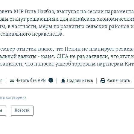
вета КНР Вэнь Цзябао, выступая на сессии парламента,
оды станут решающими для китайских экономически
ы, в частности, меры по развитию сельских районов и
социального неравенства.
емьер отметил также, что Пекин не планирует резки
льной валюты - юаня. США не раз заявляли, что этот 
 занижен, что наносит ущерб торговым партнерам Кит
ся
Читать без VPN
Подпишитесь
Распечатать
е в категориях
ы
Новости