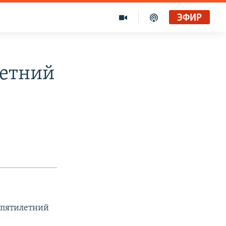
ЭФИР
летний
я
 пятилетний