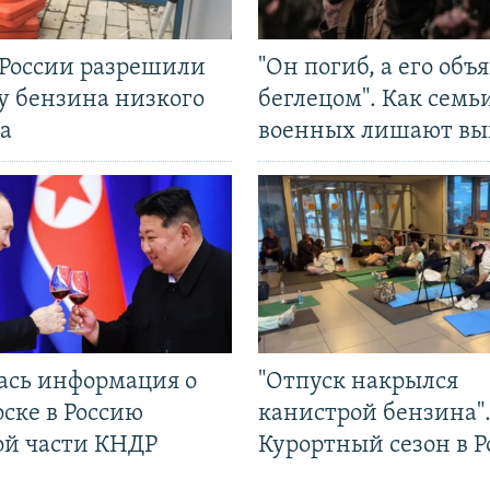
 России разрешили
"Он погиб, а его объ
у бензина низкого
беглецом". Как семь
а
военных лишают вы
ась информация о
"Отпуск накрылся
ске в Россию
канистрой бензина"
ой части КНДР
Курортный сезон в Р