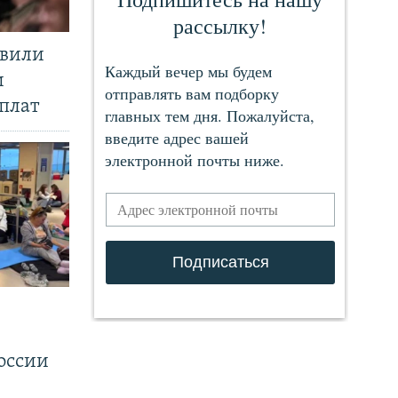
явили
и
плат
.
оссии