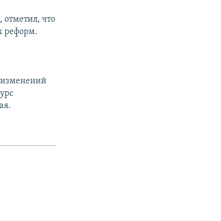
 отметил, что
х реформ.
х изменений
курс
ая.