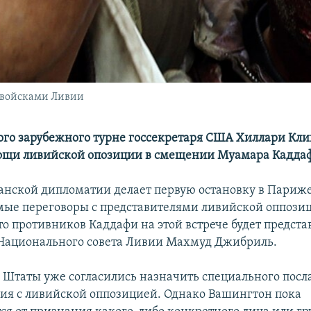
 войсками Ливии
ого зарубежного турне госсекретаря США Хиллари Кли
ощи ливийской опозиции в смещении Муамара Кадда
анской дипломатии делает первую остановку в Париже,
мые переговоры с представителями ливийской оппози
то противников Каддафи на этой встрече будет предста
Национального совета Ливии Махмуд Джибриль.
Штаты уже согласились назначить специального посл
ия с ливийской оппозицией. Однако Вашингтон пока