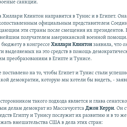
 военые санкции.
 Хиллари Клинтон направится в Тунис и в Египет. Она
копоставленным официальным представителем Соеди
щающим эти страны после смещения их президентов. 
пнейшим получателем американской военной помощи.
 бюджету в конгрессе
Хиллари Клинтон
заявила, что 
ти выделяемых на это средств в помощь демократичес
м преобразованиям в Египте и Тунисе.
е поставлено на то, чтобы Египет и Тунис стали успеш
акой демократии, которую мы хотели бы видеть, - заяв
торонником такого подхода является и глава сенатск
ым делам демократ из Массачусетса
Джон Керри
. Он 
едств Египту и Тунису послужит их развитию и в то ж
ежать вмешательства США в дела этих стран: