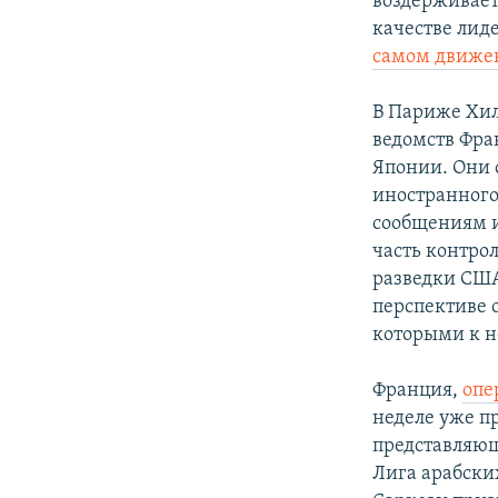
воздерживает
качестве лид
самом движе
В Париже Хил
ведомств Фра
Японии. Они 
иностранного
сообщениям и
часть контро
разведки США
перспективе 
которыми к н
Франция,
опе
неделе уже п
представляющ
Лига арабски