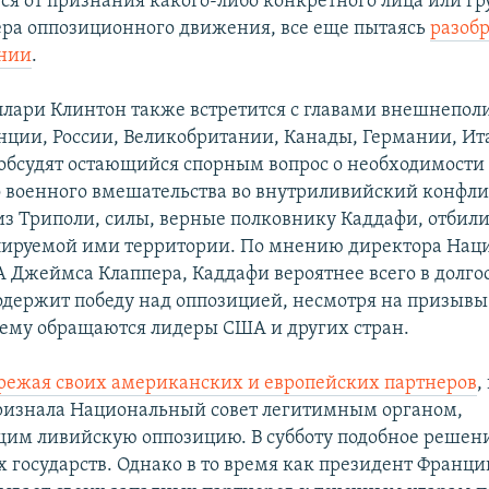
ся от признания какого-либо конкретного лица или гр
ера оппозиционного движения, все еще пытаясь
разобр
нии
.
лари Клинтон также встретится с главами внешнепол
нции, России, Великобритании, Канады, Германии, Ит
обсудят остающийся спорным вопрос о необходимости
 военного вмешательства во внутриливийский конфли
з Триполи, силы, верные полковнику Каддафи, отбили
лируемой ими территории. По мнению директора Нац
 Джеймса Клаппера, Каддафи вероятнее всего в долго
одержит победу над оппозицией, несмотря на призывы к
ему обращаются лидеры США и других стран.
режая своих американских и европейских партнеров
,
ризнала Национальный совет легитимным органом,
им ливийскую оппозицию. В субботу подобное решен
х государств. Однако в то время как президент Франц