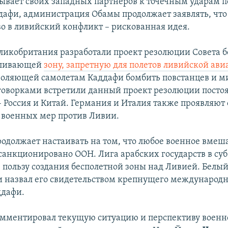
ывает своих западных партнеров к точечным ударам п
афи, администрация Обамы продолжает заявлять, что
о в ливийский конфликт – рискованная идея.
ликобритания разработали проект резолюции Совета б
вливающей
зону, запретную для полетов ливийской ав
воляющей самолетам Каддафи бомбить повстанцев и м
говорками встретили данный проект резолюции пост
- Россия и Китай. Германия и Италия также проявляют
 военных мер против Ливии.
одолжает настаивать на том, что любое военное вмеш
санкционировано ООН. Лига арабских государств в суб
в пользу создания бесполетной зоны над Ливией. Белы
и назвал его свидетельством крепнущего международн
ддафи.
омментировал текущую ситуацию и перспективу военн