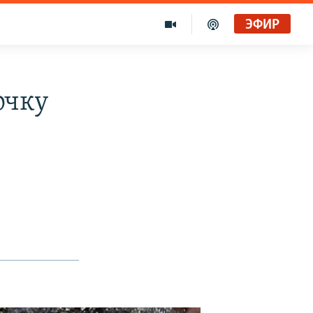
ЭФИР
очку