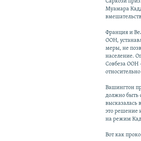
Саркози приз
Муамара Кадд
вмешательств
Франция и Ве
ООН, устана
меры, не поз
население. О
Совбеза ООН 
относительно
Вашингтон пр
должно быть 
высказалась 
это решение 
на режим Ка
Вот как прок