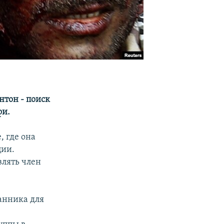
нтон - поиск
фи.
 где она
ции.
влять член
анника для