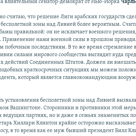
а влиятельный сенатор-демократ от Нью-Йорка
Чарль
нно считаю, что решение Лиги арабских государств сде
 бесполетной зоны над Ливией более вероятным. Счи
бамы правильной: он не исключает военного решения,
. Применение нами военной силы в прошлом приводи
 побочным последствиям. В то же время стремление 
ивии силами мирового сообщества выглядит куда пре
х действий Соединенных Штатов. Должен ли вмешатьс
 подобных краткосрочных ситуациях мы можем положи
идента, который является главнокомандующим воор
ь установления бесполетной зоны над Ливией вызвала
амом Вашингтоне. Сторонники и противники этой меры
их ведущих партиях, но и даже в семьях знаменитых п
етарь Хиллари Клинтон крайне осторожно высказывает
осу, в то время как ее муж бывший президент Билл Кл