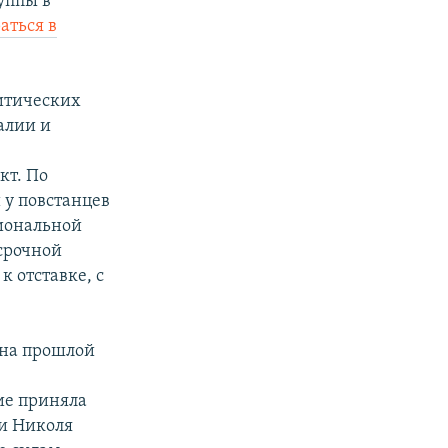
уппы в
аться в
итических
алии и
кт. По
 у повстанцев
иональной
срочной
 отставке, с
 на прошлой
ие приняла
ии Николя