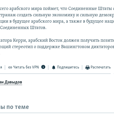
всего арабского мира поймет, что Соединенные Штаты 
странам создать сильную экономику и сильную демокр
иции в будущее арабского мира, а также в будущее на
 Соединенных Штатов.
натора Керри, арабский Восток должен получить пози
ющий стереотип о поддержке Вашингтоном диктаторов
.
ся
Читать без VPN
Подпишитесь
Распечатать
ан Давыдов
ы по теме