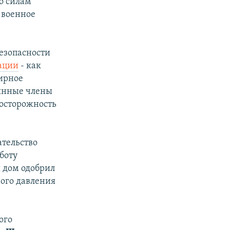
о силам
 военное
езопасности
иации
- как
ирное
оянные члены
 осторожность
ательство
боту
й дом одобрил
ого давления
ого