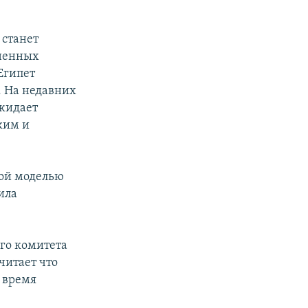
 станет
ненных
Египет
 На недавних
ожидает
ким и
ной моделью
ила
ого комитета
считает что
е время