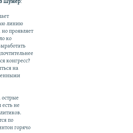
з Шумер
:
лает
таю линию
 но проявляет
ло ко
выработать
дпочтительнее
я конгресс?
ться на
уженными
 острые
 есть не
олитиков.
ся по
интон горячо