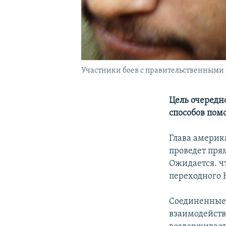
Участники боев с правительственными
Цель очередн
способов пом
Глава америк
проведет пря
Ожидается. ч
переходного 
Соединенные 
взаимодейств