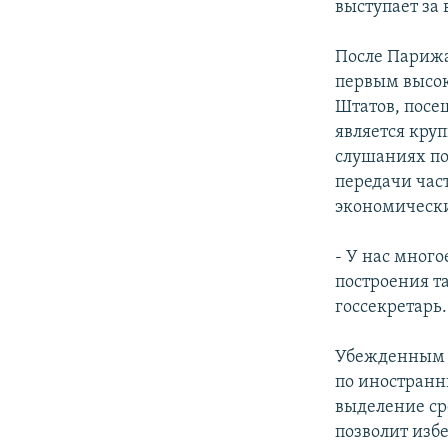
выступает за
После Парижа
первым высо
Штатов, посе
является кру
слушаниях по
передачи час
экономически
- У нас много
построения т
госсекретарь.
Убежденным с
по иностранн
выделение ср
позволит изб