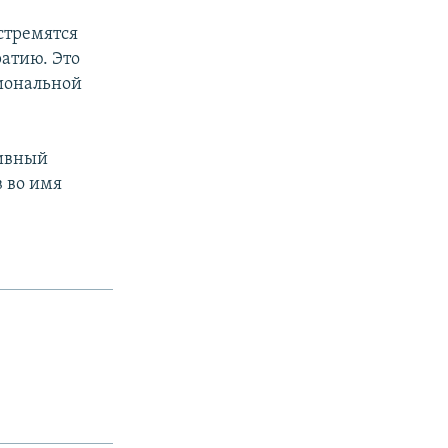
стремятся
атию. Это
циональной
тивный
 во имя