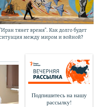
"Иран тянет время". Как долго будет
ситуация между миром и войной?