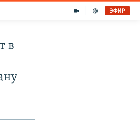
ЭФИР
т в
ану