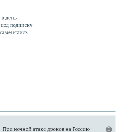
 в день
 под подписку
применялись