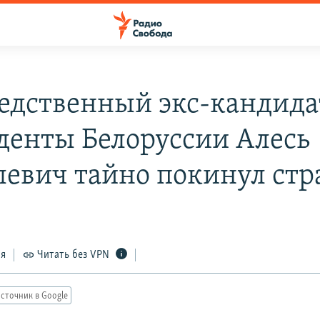
едственный экс-кандида
денты Белоруссии Алесь
евич тайно покинул стр
ся
Читать без VPN
сточник в Google