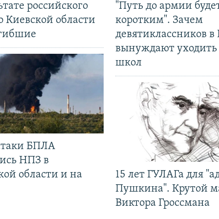
ьтате российского
"Путь до армии буде
о Киевской области
коротким". Зачем
огибшие
девятиклассников в 
вынуждают уходить
школ
 атаки БПЛА
ись НПЗ в
кой области и на
15 лет ГУЛАГа для "а
Пушкина". Крутой 
Виктора Гроссмана