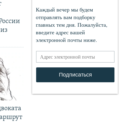
т
России
 из
двоката
маршрут