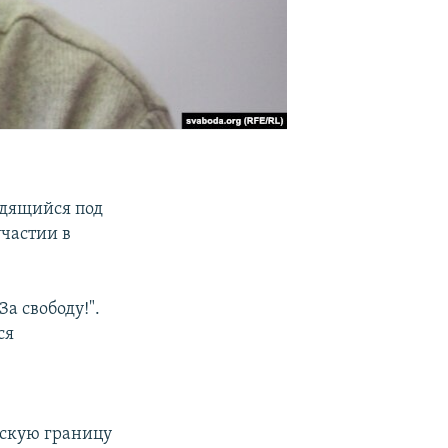
одящийся под
участии в
а свободу!".
ся
ьскую границу