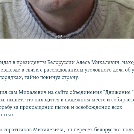
дат в президенты Белоруссии Алесь Михалевич, нах
евыезде в связи с расследованием уголовного дела об 
порядках, тайно покинул страну.
щил сам Михалевич на сайте объединения "Движение "З
ти, пишет, что находится в надежном месте и собирает
орьбу за прекращение пыток и освобождение всех
енных.
 соратников Михалевича, он пересек белорусско-пол