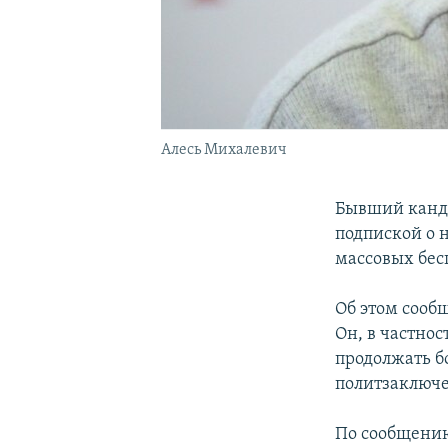
Алесь Михалевич
Бывший канди
подпиской о н
массовых бес
Об этом сооб
Он, в частнос
продолжать б
политзаключ
По сообщению