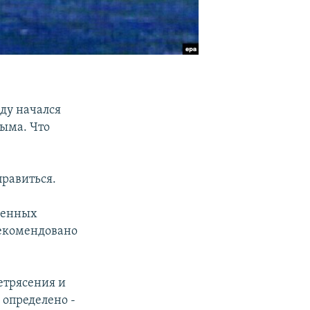
еду начался
дыма. Что
правиться.
ленных
рекомендовано
етрясения и
 определено -