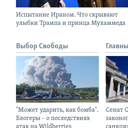
Испытание Ираном. Что скрывают
улыбки Трампа и принца Мухаммеда
Выбор Свободы
Главны
"Может ударить, как бомба".
Сенат 
Блогеры – о последствиях
законо
атак на Wildberries
санкци