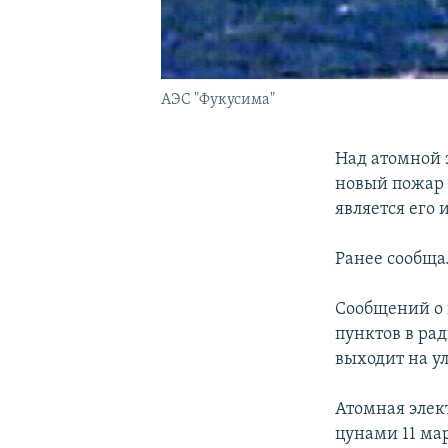
АЭС "Фукусима"
Над атомной 
новый пожар 
является его 
Ранее сообща
Сообщений о 
пунктов в ра
выходит на у
Атомная элек
цунами 11 ма