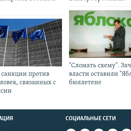
"Сломать схему". За
л санкции против
власти оставили "Ябл
ловек, связанных с
бюллетене
ссии
АЦИЯ
СОЦИАЛЬНЫЕ СЕТИ