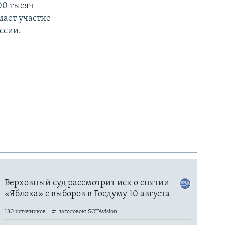
00 тысяч
мает участие
ссии.