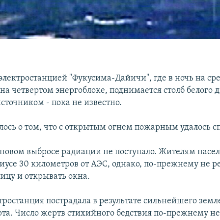
электростанцией "Фукусима-Дайичи", где в ночь на ср
на четвертом энергоблоке, поднимается столб белого 
источником - пока не известно.
лось о том, что с открытым огнем пожарным удалось с
новом выбросе радиации не поступало. Жителям насе
диусе 30 километров от АЭС, однако, по-прежнему не 
лицу и открывать окна.
тростанция пострадала в результате сильнейшего земл
рта. Число жертв стихийного бедствия по-прежнему не