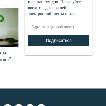
чем
око" в