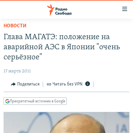
Ссылки
для
упрощенного
НОВОСТИ
ПРОГРАММЫ
доступа
Глава МАГАТЭ: положение на
ПОДКАСТЫ
Вернуться
аварийной АЭС в Японии "очень
к
АВТОРСКИЕ ПРОЕКТЫ
серьёзное"
основному
ЦИТАТЫ СВОБОДЫ
содержанию
17 марта 2011
Вернутся
МНЕНИЯ
к
Поделиться
Читать без VPN
КУЛЬТУРА
главной
навигации
IDEL.РЕАЛИИ
Приоритетный источник в Google
Вернутся
КАВКАЗ.РЕАЛИИ
к
СЕВЕР.РЕАЛИИ
поиску
СИБИРЬ.РЕАЛИИ