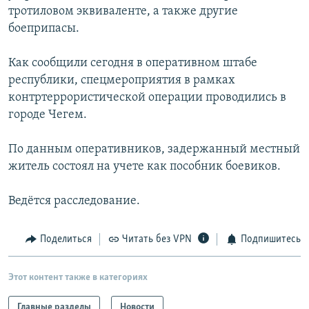
тротиловом эквиваленте, а также другие
РАСПИСАНИЕ ВЕЩАНИЯ
боеприпасы.
ПОДПИШИТЕСЬ НА РАССЫЛКУ
Как сообщили сегодня в оперативном штабе
СОЦИАЛЬНЫЕ СЕТИ
республики, спецмероприятия в рамках
контртеррористической операции проводились в
городе Чегем.
По данным оперативников, задержанный местный
житель состоял на учете как пособник боевиков.
Все сайты РСЕ/РС
Ведётся расследование.
Поделиться
Читать без VPN
Подпишитесь
Этот контент также в категориях
Главные разделы
Новости