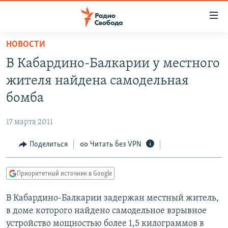
Ссылки
для
упрощенного
НОВОСТИ
ПРОГРАММЫ
доступа
В Кабардино-Балкарии у местного
ПОДКАСТЫ
Вернуться
жителя найдена самодельная
к
АВТОРСКИЕ ПРОЕКТЫ
бомба
основному
ЦИТАТЫ СВОБОДЫ
содержанию
17 марта 2011
Вернутся
МНЕНИЯ
к
Поделиться
Читать без VPN
КУЛЬТУРА
главной
навигации
IDEL.РЕАЛИИ
Приоритетный источник в Google
Вернутся
КАВКАЗ.РЕАЛИИ
к
В Кабардино-Балкарии задержан местный житель,
СЕВЕР.РЕАЛИИ
поиску
в доме которого найдено самодельное взрывное
СИБИРЬ.РЕАЛИИ
устройство мощностью более 1,5 килограммов в