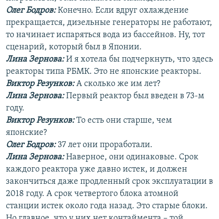
Олег Бодров:
Конечно. Если вдруг охлаждение
прекращается, дизельные генераторы не работают,
то начинает испаряться вода из бассейнов. Ну, тот
сценарий, который был в Японии.
Лина Зернова:
И я хотела бы подчеркнуть, что здесь
реакторы типа РБМК. Это не японские реакторы.
Виктор Резунков:
А сколько же им лет?
Лина Зернова:
Первый реактор был введен в 73-м
году.
Виктор Резунков:
То есть они старше, чем
японские?
Олег Бодров:
37 лет они проработали.
Лина Зернова:
Наверное, они одинаковые. Срок
каждого реактора уже давно истек, и должен
закончиться даже продленный срок эксплуатации в
2018 году. А срок четвертого блока атомной
станции истек около года назад. Это старые блоки.
Но главное, что у них нет контаймента – той