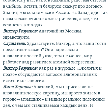
останется у нас, как и в Калининграде, мы отвезем
в Сибирь. Кстати, и белорусы скажут про договор.
Значит, мы оставим все в России. На Запад идет так
называемое «чистое» электричество, а все, что
останется в отходах...
Виктор Резунков:
Анатолий из Москвы,
здравствуйте.
Слушатель:
Здравствуйте. Виктор, а что ваши гости
предлагают взамен? Они нарисовали
апокалиптический ужас, тем не менее, мир
работает над развитием атомной энергетики.
Виктор Резунков:
Как раз в журнале «Экология и
право» обсуждаются вопросы альтернативных
источников энергии.
Лина Зернова:
Анатолий, мы нарисовали не
апокалиптическую картину, мы просто живем в
городе-«атомщике» и видим реальное положение
дел, с чем мы сталкиваемся каждый день. И