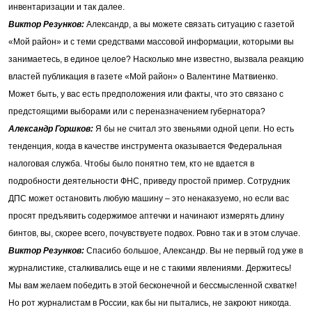
инвентаризации и так далее.
Виктор Резунков:
Александр, а вы можете связать ситуацию с газетой
«Мой район» и с теми средствами массовой информации, которыми вы
занимаетесь, в единое целое? Насколько мне известно, вызвала реакцию
властей публикация в газете «Мой район» о Валентине Матвиенко.
Может быть, у вас есть предположения или факты, что это связано с
предстоящими выборами или с переназначением губернатора?
Александр Горшков:
Я бы не считал это звеньями одной цепи. Но есть
тенденция, когда в качестве инструмента оказывается Федеральная
налоговая служба. Чтобы было понятно тем, кто не вдается в
подробности деятельности ФНС, приведу простой пример. Сотрудник
ДПС может остановить любую машину – это ненаказуемо, но если вас
просят предъявить содержимое аптечки и начинают измерять длину
бинтов, вы, скорее всего, почувствуете подвох. Ровно так и в этом случае.
Виктор Резунков:
Спасибо большое, Александр. Вы не первый год уже в
журналистике, сталкивались еще и не с такими явлениями. Держитесь!
Мы вам желаем победить в этой бесконечной и бессмысленной схватке!
Но рот журналистам в России, как бы ни пытались, не закроют никогда.