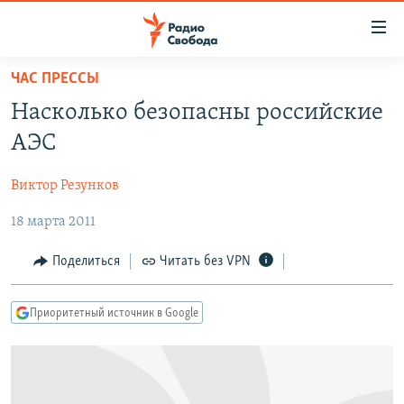
Ссылки
для
упрощенного
ЧАС ПРЕССЫ
ПРОГРАММЫ
доступа
Насколько безопасны российские
ПОДКАСТЫ
Вернуться
АЭС
к
АВТОРСКИЕ ПРОЕКТЫ
основному
Виктор Резунков
ЦИТАТЫ СВОБОДЫ
содержанию
Вернутся
18 марта 2011
МНЕНИЯ
к
КУЛЬТУРА
Поделиться
Читать без VPN
главной
навигации
IDEL.РЕАЛИИ
Вернутся
Приоритетный источник в Google
КАВКАЗ.РЕАЛИИ
к
СЕВЕР.РЕАЛИИ
поиску
СИБИРЬ.РЕАЛИИ