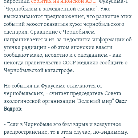
окрестили
события на японской АЭС
"Фукусима-1"
"Чернобылем в замедленной съемке". Уже
высказываются предположения, что развитие этих
событий может оказаться хуже чернобыльского
сценария. Сравнение с Чернобылем
напрашивается и из-за недостатка информации об
утечке радиации - об этом японские власти
сообщают мало, неохотно и с опозданием - как
некогда правительство СССР медлило сообщить о
Чернобыльской катастрофе.
Но события на Фукусиме отличаются от
чернобыльских, - считает председатель Совета
экологической организации "Зеленый мир"
Олег
Бодров
:
- Если в Чернобыле это был взрыв и воздушное
распространение, то в этом случае, по-видимому,