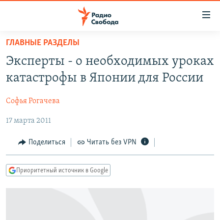
Ссылки
для
упрощенного
ГЛАВНЫЕ РАЗДЕЛЫ
ПРОГРАММЫ
доступа
Эксперты - о необходимых уроках
ПОДКАСТЫ
Вернуться
катастрофы в Японии для России
к
АВТОРСКИЕ ПРОЕКТЫ
основному
Софья Рогачева
ЦИТАТЫ СВОБОДЫ
содержанию
Вернутся
17 марта 2011
МНЕНИЯ
к
КУЛЬТУРА
Поделиться
Читать без VPN
главной
навигации
IDEL.РЕАЛИИ
Вернутся
Приоритетный источник в Google
КАВКАЗ.РЕАЛИИ
к
СЕВЕР.РЕАЛИИ
поиску
СИБИРЬ.РЕАЛИИ