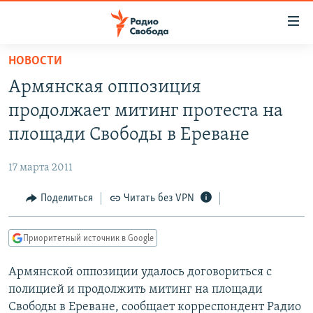
Ссылки
для
упрощенного
НОВОСТИ
ПРОГРАММЫ
доступа
Армянская оппозиция
ПОДКАСТЫ
Вернуться
продолжает митинг протеста на
к
АВТОРСКИЕ ПРОЕКТЫ
площади Свободы в Ереване
основному
ЦИТАТЫ СВОБОДЫ
содержанию
17 марта 2011
Вернутся
МНЕНИЯ
к
Поделиться
Читать без VPN
КУЛЬТУРА
главной
навигации
IDEL.РЕАЛИИ
Приоритетный источник в Google
Вернутся
КАВКАЗ.РЕАЛИИ
к
Армянской оппозиции удалось договориться с
СЕВЕР.РЕАЛИИ
поиску
полицией и продолжить митинг на площади
СИБИРЬ.РЕАЛИИ
Свободы в Ереване, сообщает корреспондент Радио