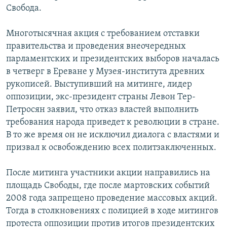
Свобода.
РАСПИСАНИЕ ВЕЩАНИЯ
ПОДПИШИТЕСЬ НА РАССЫЛКУ
Многотысячная акция с требованием отставки
правительства и проведения внеочередных
СОЦИАЛЬНЫЕ СЕТИ
парламентских и президентских выборов началась
в четверг в Ереване у Музея-института древних
рукописей. Выступивший на митинге, лидер
оппозиции, экс-президент страны Левон Тер-
Петросян заявил, что отказ властей выполнить
требования народа приведет к революции в стране.
Все сайты РСЕ/РС
В то же время он не исключил диалога с властями и
призвал к освобождению всех политзаключенных.
После митинга участники акции направились на
площадь Свободы, где после мартовских событий
2008 года запрещено проведение массовых акций.
Тогда в столкновениях с полицией в ходе митингов
протеста оппозиции против итогов президентских