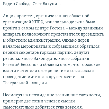
Радио Свобода Олег Бакунин.
РАСПИСАНИЕ ВЕЩАНИЯ
ПОДПИШИТЕСЬ НА РАССЫЛКУ
Акция протеста, организованная областной
организацией КПРФ, изначально должна была
СОЦИАЛЬНЫЕ СЕТИ
пройти в самом центре Ростова – между зданиями
аппарата полномочного представителя президента
и областной администрации. Однако перед
началом мероприятия к собравшимся обратился
первый секретарь горкома партии, депутат
регионального Законодательного собрания
Все сайты РСЕ/РС
Евгений Бессонов и объявил о том, что городские
власти изменили свое решение и согласовали
проведение митинга в другом месте – на
Театральной площади.
Несмотря на неожиданно возникшие сложности,
примерно две сотни человек смогли
самостоятельно добраться туда вовремя.