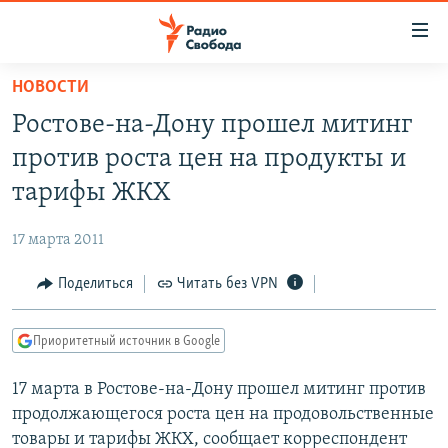
Ссылки
для
упрощенного
НОВОСТИ
ПРОГРАММЫ
доступа
Ростове-на-Дону прошел митинг
ПОДКАСТЫ
Вернуться
против роста цен на продукты и
к
АВТОРСКИЕ ПРОЕКТЫ
тарифы ЖКХ
основному
ЦИТАТЫ СВОБОДЫ
содержанию
17 марта 2011
Вернутся
МНЕНИЯ
к
Поделиться
Читать без VPN
КУЛЬТУРА
главной
навигации
IDEL.РЕАЛИИ
Приоритетный источник в Google
Вернутся
КАВКАЗ.РЕАЛИИ
к
17 марта в Ростове-на-Дону прошел митинг против
СЕВЕР.РЕАЛИИ
поиску
продолжающегося роста цен на продовольственные
СИБИРЬ.РЕАЛИИ
товары и тарифы ЖКХ, сообщает корреспондент