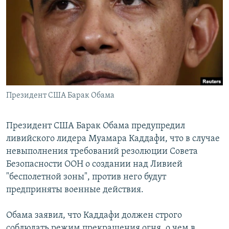
РАСПИСАНИЕ ВЕЩАНИЯ
ПОДПИШИТЕСЬ НА РАССЫЛКУ
СОЦИАЛЬНЫЕ СЕТИ
Президент США Барак Обама
Все сайты РСЕ/РС
Президент США Барак Обама предупредил
ливийского лидера Муамара Каддафи, что в случае
невыполнения требований резолюции Совета
Безопасности ООН о создании над Ливией
"бесполетной зоны", против него будут
предприняты военные действия.
Обама заявил, что Каддафи должен строго
соблюдать режим прекращения огня, о чем в