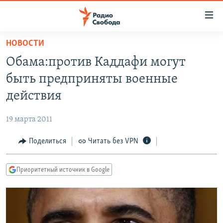
Ссылки
для
упрощенного
НОВОСТИ
ПРОГРАММЫ
доступа
Обама:против Каддафи могут
ПОДКАСТЫ
Вернуться
быть предприняты военные
к
АВТОРСКИЕ ПРОЕКТЫ
действия
основному
ЦИТАТЫ СВОБОДЫ
содержанию
19 марта 2011
Вернутся
МНЕНИЯ
к
Поделиться
Читать без VPN
КУЛЬТУРА
главной
навигации
IDEL.РЕАЛИИ
Приоритетный источник в Google
Вернутся
КАВКАЗ.РЕАЛИИ
к
СЕВЕР.РЕАЛИИ
поиску
СИБИРЬ.РЕАЛИИ