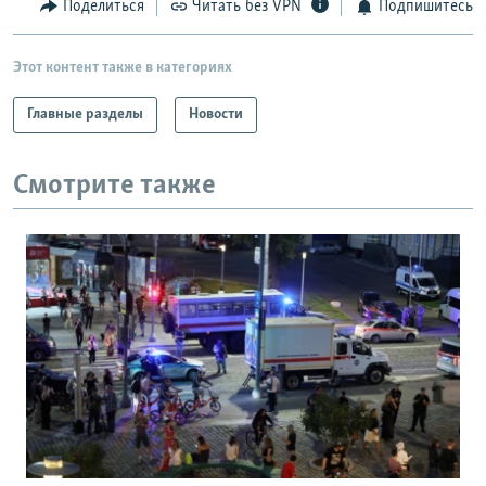
Поделиться
Читать без VPN
Подпишитесь
Этот контент также в категориях
Главные разделы
Новости
Смотрите также