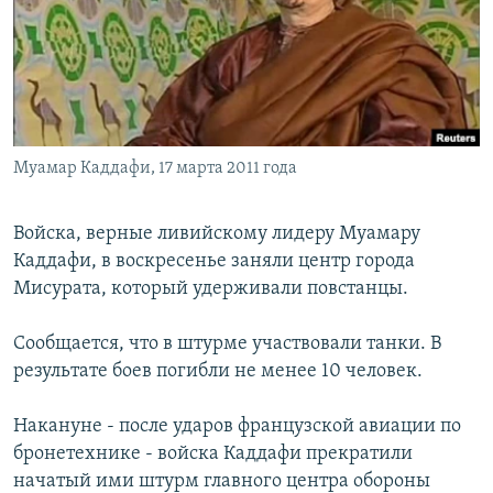
РАСПИСАНИЕ ВЕЩАНИЯ
ПОДПИШИТЕСЬ НА РАССЫЛКУ
СОЦИАЛЬНЫЕ СЕТИ
Муамар Каддафи, 17 марта 2011 года
Войска, верные ливийскому лидеру Муамару
Каддафи, в воскресенье заняли центр города
Все сайты РСЕ/РС
Мисурата, который удерживали повстанцы.
Сообщается, что в штурме участвовали танки. В
результате боев погибли не менее 10 человек.
Накануне - после ударов французской авиации по
бронетехнике - войска Каддафи прекратили
начатый ими штурм главного центра обороны