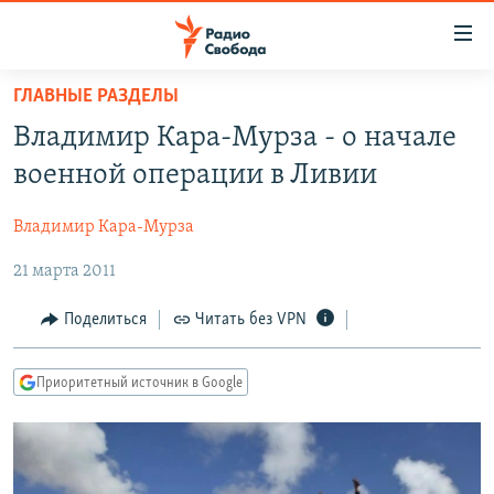
Ссылки
для
упрощенного
ГЛАВНЫЕ РАЗДЕЛЫ
ПРОГРАММЫ
доступа
Владимир Кара-Мурза - о начале
ПОДКАСТЫ
Вернуться
военной операции в Ливии
к
АВТОРСКИЕ ПРОЕКТЫ
основному
Владимир Кара-Мурза
ЦИТАТЫ СВОБОДЫ
содержанию
Вернутся
21 марта 2011
МНЕНИЯ
к
КУЛЬТУРА
Поделиться
Читать без VPN
главной
навигации
IDEL.РЕАЛИИ
Вернутся
Приоритетный источник в Google
КАВКАЗ.РЕАЛИИ
к
СЕВЕР.РЕАЛИИ
поиску
СИБИРЬ.РЕАЛИИ