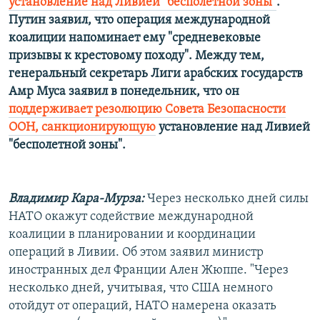
установление над Ливией "бесполетной зоны"
.
Путин заявил, что операция международной
коалиции напоминает ему "средневековые
призывы к крестовому походу". Между тем,
генеральный секретарь Лиги арабских государств
Амр Муса заявил в понедельник, что он
поддерживает резолюцию Совета Безопасности
ООН, санкционирующую
установление над Ливией
"бесполетной зоны".
Владимир Кара-Мурза:
Через несколько дней силы
НАТО окажут содействие международной
коалиции в планировании и координации
операций в Ливии. Об этом заявил министр
иностранных дел Франции Ален Жюппе. "Через
несколько дней, учитывая, что США немного
отойдут от операций, НАТО намерена оказать