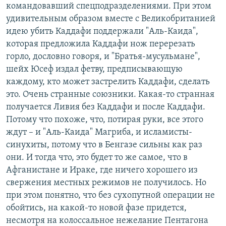
командовавший спецподразделениями. При этом
удивительным образом вместе с Великобританией
идею убить Каддафи поддержали "Аль-Каида",
которая предложила Каддафи нож перерезать
горло, дословно говоря, и "Братья-мусульмане",
шейх Юсеф издал фетву, предписывающую
каждому, кто может застрелить Каддафи, сделать
это. Очень странные союзники. Какая-то странная
получается Ливия без Каддафи и после Каддафи.
Потому что похоже, что, потирая руки, все этого
ждут – и "Аль-Каида" Магриба, и исламисты-
синухиты, потому что в Бенгазе сильны как раз
они. И тогда что, это будет то же самое, что в
Афганистане и Ираке, где ничего хорошего из
свержения местных режимов не получилось. Но
при этом понятно, что без сухопутной операции не
обойтись, на какой-то новой фазе придется,
несмотря на колоссальное нежелание Пентагона