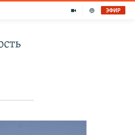
ЭФИР
ость