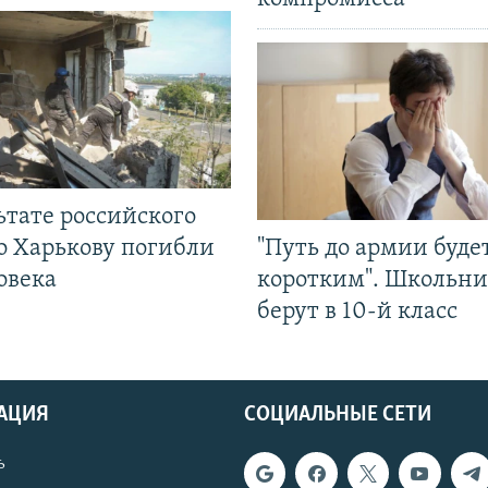
ьтате российского
о Харькову погибли
"Путь до армии буде
овека
коротким". Школьни
берут в 10-й класс
АЦИЯ
СОЦИАЛЬНЫЕ СЕТИ
ь