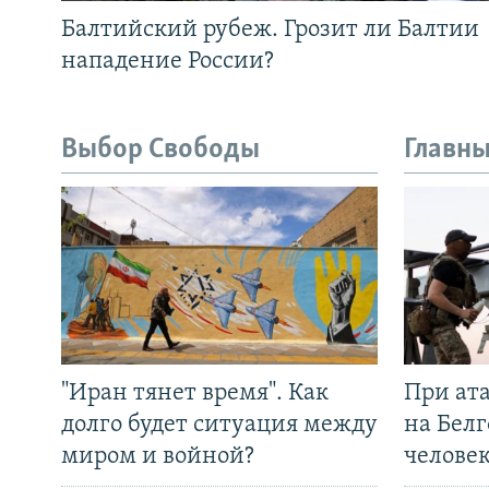
Балтийский рубеж. Грозит ли Балтии
нападение России?
Выбор Свободы
Главны
"Иран тянет время". Как
При ат
долго будет ситуация между
на Белг
миром и войной?
челове