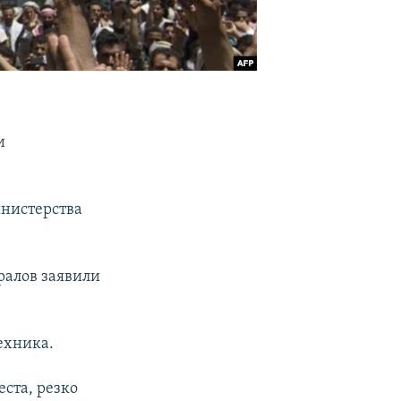
и
инистерства
ралов заявили
ехника.
ста, резко