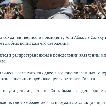
 сохраняет верность президенту Али Абдалле Салеху 
ует любым попыткам его свержения.
рится в распространенном в понедельник заявлении м
ны.
явилось после того, как двое высокопоставленных гене
ержке оппозиции, добивающейся отставки Салеха.
к на улиц столицы страны Саны была выведена бронет
емене, где уже более месяца продолжаются акции проте