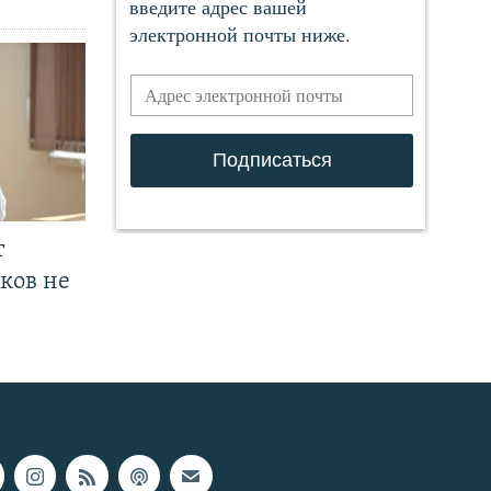
т
ков не