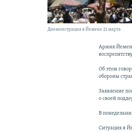
Днемонстрация в Йемене 21 марта
Армия Йемена
воспрепятств
Об этом гово
обороны стра
Заявление по
о своей подд
В понедельни
Ситуация в Й