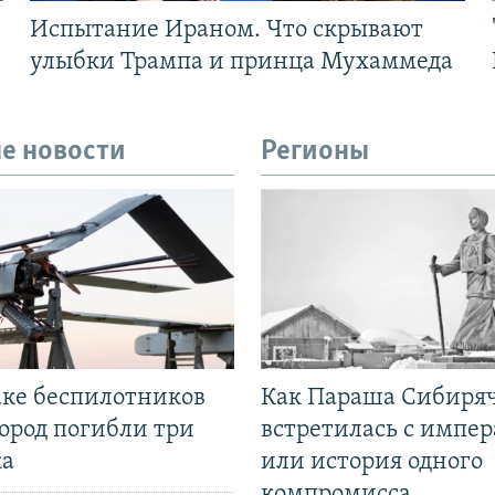
Испытание Ираном. Что скрывают
улыбки Трампа и принца Мухаммеда
е новости
Регионы
аке беспилотников
Как Параша Сибиря
ород погибли три
встретилась с импе
ка
или история одного
компромисса