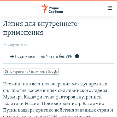
Ссылки
для
упрощенного
Ливия для внутреннего
ПРОГРАММЫ
доступа
применения
ПОДКАСТЫ
Вернуться
к
22 марта 2011
АВТОРСКИЕ ПРОЕКТЫ
основному
ЦИТАТЫ СВОБОДЫ
Поделиться
Читать без VPN
содержанию
Вернутся
МНЕНИЯ
к
Приоритетный источник в Google
КУЛЬТУРА
главной
Неожиданно военная операция международных
навигации
IDEL.РЕАЛИИ
сил против вооруженных сил ливийского лидера
Вернутся
КАВКАЗ.РЕАЛИИ
Муамара Каддафи стала факторов внутренней
к
СЕВЕР.РЕАЛИИ
политики России. Премьер-министр Владимир
поиску
Путин подверг критике действия западных стран и
СИБИРЬ.РЕАЛИИ
сравнил резолюцию ООН, которая открыла