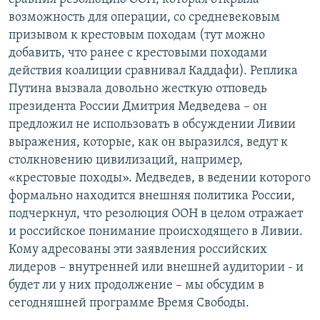
РАСПИСАНИЕ ВЕЩАНИЯ
возможность для операции, со средневековым
призывом к крестовым походам (тут можно
ПОДПИШИТЕСЬ НА РАССЫЛКУ
добавить, что ранее с крестовыми походами
действия коалиции сравнивал Каддафи). Реплика
СОЦИАЛЬНЫЕ СЕТИ
Путина вызвала довольно жесткую отповедь
президента России Дмитрия Медведева – он
предложил не использовать в обсуждении Ливии
выражения, которые, как он выразился, ведут к
столкновению цивилизаций, например,
Все сайты РСЕ/РС
«крестовые походы». Медведев, в ведении которого
формально находится внешняя политика России,
подчеркнул, что резолюция ООН в целом отражает
и российское понимание происходящего в Ливии.
Кому адресованы эти заявления российских
лидеров – внутренней или внешней аудитории - и
будет ли у них продолжение – мы обсудим в
сегодняшней программе Время Свободы.