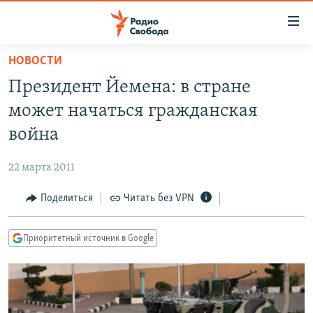
Ссылки
для
упрощенного
НОВОСТИ
ПРОГРАММЫ
доступа
Президент Йемена: в стране
ПОДКАСТЫ
Вернуться
может начаться гражданская
к
АВТОРСКИЕ ПРОЕКТЫ
война
основному
ЦИТАТЫ СВОБОДЫ
содержанию
22 марта 2011
Вернутся
МНЕНИЯ
к
Поделиться
Читать без VPN
КУЛЬТУРА
главной
навигации
IDEL.РЕАЛИИ
Приоритетный источник в Google
Вернутся
КАВКАЗ.РЕАЛИИ
к
СЕВЕР.РЕАЛИИ
поиску
СИБИРЬ.РЕАЛИИ