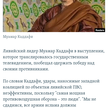
РАСПИСАНИЕ ВЕЩАНИЯ
ПОДПИШИТЕСЬ НА РАССЫЛКУ
СОЦИАЛЬНЫЕ СЕТИ
Муамар Каддафи
Ливийский лидер Муамар Каддафи в выступлении,
которое транслировалось государственным
Все сайты РСЕ/РС
телевидением, пообещал одержать победу над
своими противниками.
По словам Каддафи, удары, наносимые западной
коалицией по объектам ливийской ПВО,
неэффективны, поскольку "самая мощная
противовоздушная оборона – это люди". "Мы не
сдадимся, все армии ислама должны