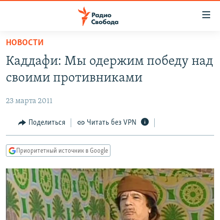
Ссылки
для
упрощенного
НОВОСТИ
ПРОГРАММЫ
доступа
Каддафи: Мы одержим победу над
ПОДКАСТЫ
Вернуться
своими противниками
к
АВТОРСКИЕ ПРОЕКТЫ
основному
23 марта 2011
ЦИТАТЫ СВОБОДЫ
содержанию
Вернутся
МНЕНИЯ
Поделиться
Читать без VPN
к
КУЛЬТУРА
главной
Приоритетный источник в Google
навигации
IDEL.РЕАЛИИ
Вернутся
КАВКАЗ.РЕАЛИИ
к
СЕВЕР.РЕАЛИИ
поиску
СИБИРЬ.РЕАЛИИ