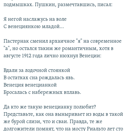
подмышках. Пушкин, размечтавшись, писал:
Я негой наслажусь на воле
С венециянкою младой...
Пастернак сменил архаичное "я" на современное
"а", но остался таким же романтичным, хотя в
августе 1912 года лично нюхнул Венеции:
Вдали за лодочной стоянкой
В остатках сна рождалась явь.
Венеция венецианкой
Бросалась с набережных вплавь.
Да кто же такую венецианку полюбит?
Представьте, как она выныривает из воды в такой
же бурой слизи, что и сваи. Правда, те же
долгожители помнят, что на мосту Риальто лет сто