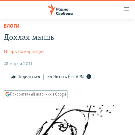
Ссылки
для
упрощенного
БЛОГИ
ПРОГРАММЫ
доступа
Дохлая мышь
ПОДКАСТЫ
Вернуться
к
Игорь Померанцев
АВТОРСКИЕ ПРОЕКТЫ
основному
23 марта 2011
ЦИТАТЫ СВОБОДЫ
содержанию
Вернутся
МНЕНИЯ
Поделиться
Читать без VPN
к
КУЛЬТУРА
главной
Приоритетный источник в Google
навигации
IDEL.РЕАЛИИ
Вернутся
КАВКАЗ.РЕАЛИИ
к
СЕВЕР.РЕАЛИИ
поиску
СИБИРЬ.РЕАЛИИ