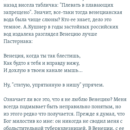
назад висела табличка: "Плевать в плавающих
запрещено". Значит, все-таки тогда венецианская
вода была чище слюны? Кто ее знает, дело это
темное. А.Кушнер в годы застойных российских
вод издалека разглядел Венецию лучше
Пастернака:
Венеция, когда ты так блестишь,
Как будто я тебя и вправду вижу,
И дохлую в твоем канале мышь...
Ну, "статую, упрятанную в нишу" упрячем.
Означает ли все это, что я не люблю Венецию? Меня
всегда подмывает быть неправильно понятым, но
из этого редко что получается. Прежде я думал, что
Бог милостив ко мне: он никогда не сводил меня с
обольстительной туберкулезницей. В Венеции, с ее