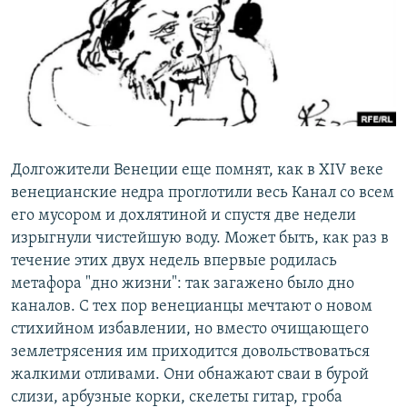
РАСПИСАНИЕ ВЕЩАНИЯ
ПОДПИШИТЕСЬ НА РАССЫЛКУ
СОЦИАЛЬНЫЕ СЕТИ
Долгожители Венеции еще помнят, как в XIV веке
венецианские недра проглотили весь Канал со всем
его мусором и дохлятиной и спустя две недели
Все сайты РСЕ/РС
изрыгнули чистейшую воду. Может быть, как раз в
течение этих двух недель впервые родилась
метафора "дно жизни": так загажено было дно
каналов. С тех пор венецианцы мечтают о новом
стихийном избавлении, но вместо очищающего
землетрясения им приходится довольствоваться
жалкими отливами. Они обнажают сваи в бурой
слизи, арбузные корки, скелеты гитар, гроба