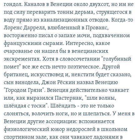
гондол. Каналов в Венеции около двухсот, но им не
под силу переварить тонны дерьма, струящегося в
воду прямо из канализационных отводов. Когда-то
Лоренс Даррелл, влюбленный в Прованс,
восторженно писал о запахе мочи, подхваченном
французскими сырами. Интересно, какое
очарованье он нашел бы в венецианских
экскрементах. Хотя в словосочетании "голубиный
помет" все же есть нечто поэтическое. Другой
британец, искусствовед и, некстати будет сказано,
сын винодела, Джон Рёскин назвал Венецию
"Городом Грязи". Венеция действительно чавкает
или, как выразился Пастернак, "шли волны,
шлёндая с тоски". Шлёндать - это не только
слоняться, волочить ноги, но и шлепаться. У меня в
Венеции другие ассоциации: вспоминается
физиологический юмор недорослей в школьном
спортивном зале, как они чавкают ладонями в