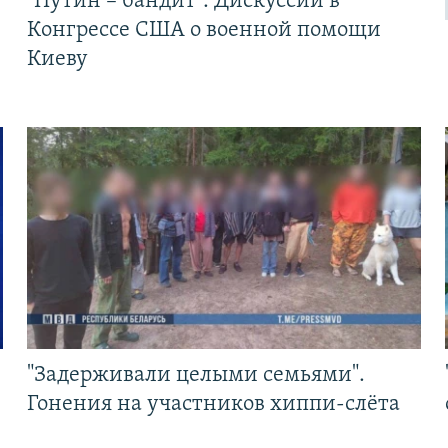
"Путин – бандит". Дискуссии в
Конгрессе США о военной помощи
Киеву
"Задерживали целыми семьями".
Гонения на участников хиппи-слёта