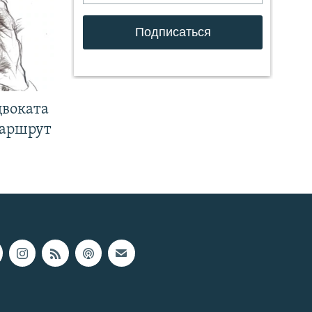
двоката
маршрут