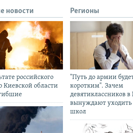
е новости
Регионы
ьтате российского
"Путь до армии буде
о Киевской области
коротким". Зачем
огибшие
девятиклассников в 
вынуждают уходить
школ