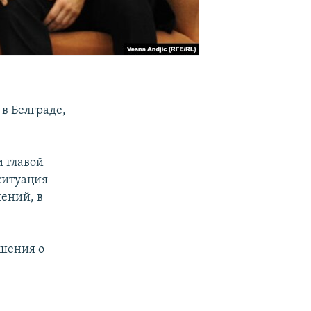
в Белграде,
 главой
ситуация
ений, в
ашения о