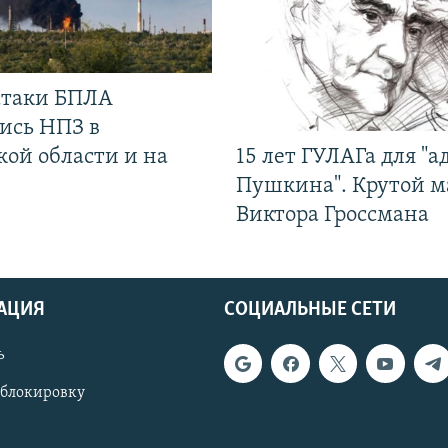
 атаки БПЛА
ись НПЗ в
кой области и на
15 лет ГУЛАГа для "а
Пушкина". Крутой 
Виктора Гроссмана
АЦИЯ
СОЦИАЛЬНЫЕ СЕТИ
ь
 блокировку