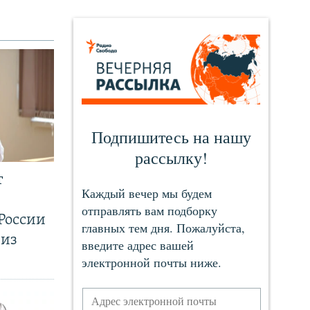
т
России
 из