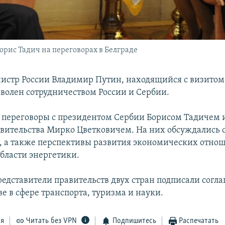
рис Тадич на переговорах в Белграде
стр России Владимир Путин, находящийся с визитом 
оволен сотрудничеством России и Сербии.
 переговоры с президентом Сербии Борисом Тадичем и
авительства Мирко Цветковичем. На них обсуждались 
, а также перспективы развития экономических отнош
области энергетики.
редставители правительств двух стран подписали согл
е в сфере транспорта, туризма и науки.
ся
Читать без VPN
Подпишитесь
Распечатать