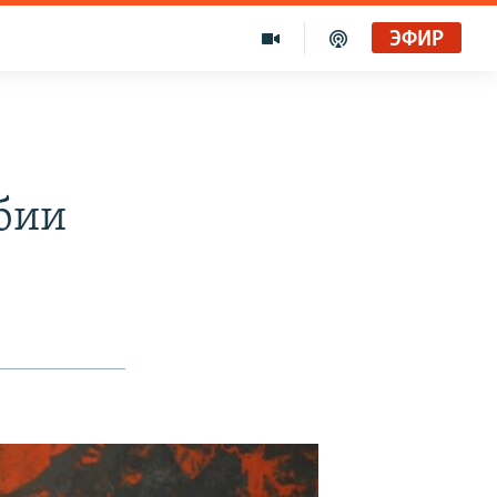
ЭФИР
бии