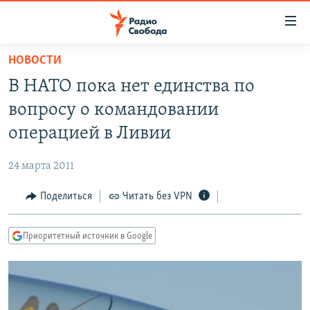
Ссылки
для
упрощенного
НОВОСТИ
ПРОГРАММЫ
доступа
В НАТО пока нет единства по
ПОДКАСТЫ
Вернуться
вопросу о командовании
к
АВТОРСКИЕ ПРОЕКТЫ
операцией в Ливии
основному
ЦИТАТЫ СВОБОДЫ
содержанию
24 марта 2011
Вернутся
МНЕНИЯ
к
Поделиться
Читать без VPN
КУЛЬТУРА
главной
навигации
IDEL.РЕАЛИИ
Приоритетный источник в Google
Вернутся
КАВКАЗ.РЕАЛИИ
к
СЕВЕР.РЕАЛИИ
поиску
СИБИРЬ.РЕАЛИИ