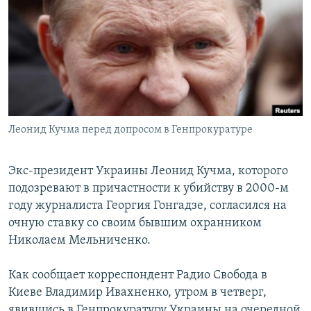
РАСПИСАНИЕ ВЕЩАНИЯ
ПОДПИШИТЕСЬ НА РАССЫЛКУ
СОЦИАЛЬНЫЕ СЕТИ
Леонид Кучма перед допросом в Генпрокуратуре
Все сайты РСЕ/РС
Экс-президент Украины Леонид Кучма, которого
подозревают в причастности к убийству в 2000-м
году журналиста Георгия Гонгадзе, согласился на
очную ставку со своим бывшим охранником
Николаем Мельниченко.
Как сообщает корреспондент Радио Свобода в
Киеве Владимир Ивахненко, утром в четверг,
явившись в Генпрокуратуру Украины на очередной