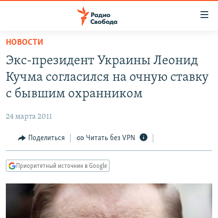
Ссылки
для
упрощенного
НОВОСТИ
ПРОГРАММЫ
доступа
Экс-президент Украины Леонид
ПОДКАСТЫ
Вернуться
Кучма согласился на очную ставку
к
АВТОРСКИЕ ПРОЕКТЫ
с бывшим охранником
основному
ЦИТАТЫ СВОБОДЫ
содержанию
24 марта 2011
Вернутся
МНЕНИЯ
к
Поделиться
Читать без VPN
КУЛЬТУРА
главной
навигации
IDEL.РЕАЛИИ
Приоритетный источник в Google
Вернутся
КАВКАЗ.РЕАЛИИ
к
СЕВЕР.РЕАЛИИ
поиску
СИБИРЬ.РЕАЛИИ