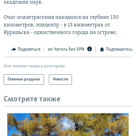
академии наук.
РАСПИСАНИЕ ВЕЩАНИЯ
ПОДПИШИТЕСЬ НА РАССЫЛКУ
Очаг землетрясения находился на глубине 130
километров, эпицентр - в 13 километрах от
Курильска - единственного города на острове.
СОЦИАЛЬНЫЕ СЕТИ
Поделиться
Читать без VPN
Подпишитесь
Этот контент также в категориях
Все сайты РСЕ/РС
Главные разделы
Новости
Смотрите также