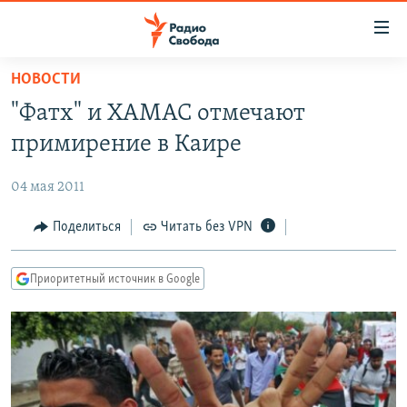
Ссылки
для
упрощенного
НОВОСТИ
ПРОГРАММЫ
доступа
"Фатх" и ХАМАС отмечают
ПОДКАСТЫ
Вернуться
примирение в Каире
к
АВТОРСКИЕ ПРОЕКТЫ
основному
04 мая 2011
ЦИТАТЫ СВОБОДЫ
содержанию
Вернутся
МНЕНИЯ
Поделиться
Читать без VPN
к
КУЛЬТУРА
главной
Приоритетный источник в Google
навигации
IDEL.РЕАЛИИ
Вернутся
КАВКАЗ.РЕАЛИИ
к
СЕВЕР.РЕАЛИИ
поиску
СИБИРЬ.РЕАЛИИ