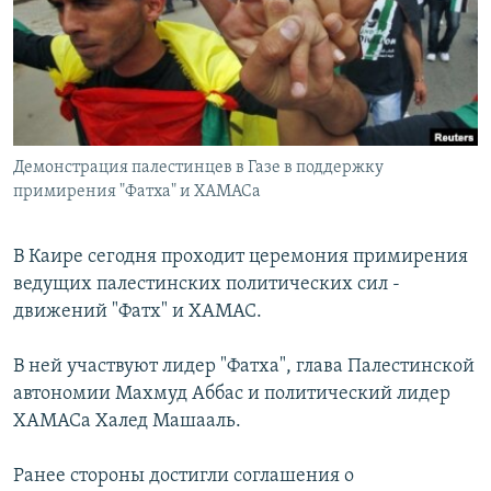
РАСПИСАНИЕ ВЕЩАНИЯ
ПОДПИШИТЕСЬ НА РАССЫЛКУ
СОЦИАЛЬНЫЕ СЕТИ
Демонстрация палестинцев в Газе в поддержку
примирения "Фатха" и ХАМАСа
В Каире сегодня проходит церемония примирения
Все сайты РСЕ/РС
ведущих палестинских политических сил -
движений "Фатх" и ХАМАС.
В ней участвуют лидер "Фатха", глава Палестинской
автономии Махмуд Аббас и политический лидер
ХАМАСа Халед Машааль.
Ранее стороны достигли соглашения о