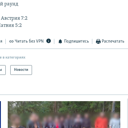
й раунд
 Австрия 7:2
атвия 5:2
ся
Читать без VPN
Подпишитесь
Распечатать
е в категориях
ы
Новости