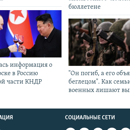
бюллетене
ась информация о
ске в Россию
"Он погиб, а его объ
ой части КНДР
беглецом". Как семь
военных лишают вы
АЦИЯ
СОЦИАЛЬНЫЕ СЕТИ