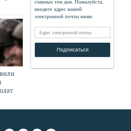
явили
и
плат