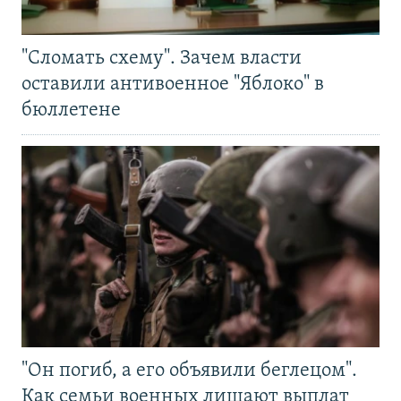
"Сломать схему". Зачем власти
оставили антивоенное "Яблоко" в
бюллетене
"Он погиб, а его объявили беглецом".
Как семьи военных лишают выплат