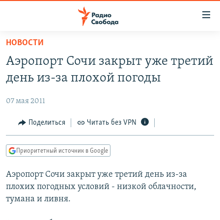
Ссылки
для
упрощенного
НОВОСТИ
ПРОГРАММЫ
доступа
Аэропорт Сочи закрыт уже третий
ПОДКАСТЫ
Вернуться
день из-за плохой погоды
к
АВТОРСКИЕ ПРОЕКТЫ
основному
07 мая 2011
ЦИТАТЫ СВОБОДЫ
содержанию
Вернутся
МНЕНИЯ
Поделиться
Читать без VPN
к
КУЛЬТУРА
главной
Приоритетный источник в Google
навигации
IDEL.РЕАЛИИ
Вернутся
Аэропорт Сочи закрыт уже третий день из-за
КАВКАЗ.РЕАЛИИ
к
плохих погодных условий - низкой облачности,
СЕВЕР.РЕАЛИИ
поиску
тумана и ливня.
СИБИРЬ.РЕАЛИИ