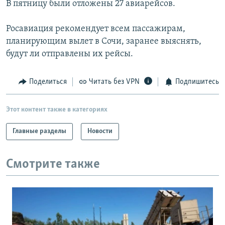
В пятницу были отложены 27 авиарейсов.
РАСПИСАНИЕ ВЕЩАНИЯ
ПОДПИШИТЕСЬ НА РАССЫЛКУ
Росавиация рекомендует всем пассажирам,
планирующим вылет в Сочи, заранее выяснять,
будут ли отправлены их рейсы.
СОЦИАЛЬНЫЕ СЕТИ
Поделиться
Читать без VPN
Подпишитесь
Этот контент также в категориях
Все сайты РСЕ/РС
Главные разделы
Новости
Смотрите также